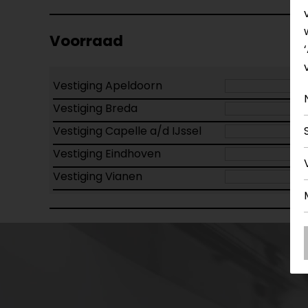
Voorraad
Vestiging Apeldoorn
Vestiging Breda
Vestiging Capelle a/d IJssel
Vestiging Eindhoven
Vestiging Vianen