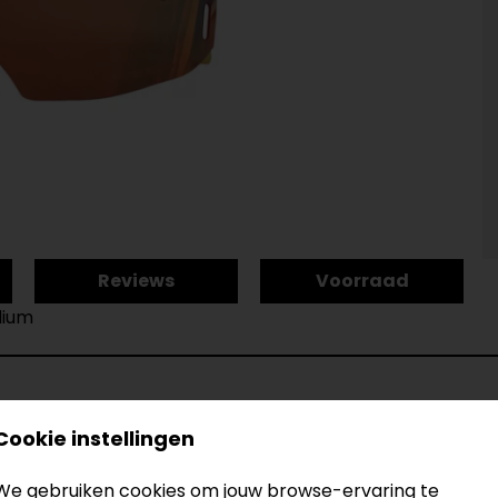
Reviews
Voorraad
dium
Cookie instellingen
 Iridium
Model
Kleur
We gebruiken cookies om jouw browse-ervaring te