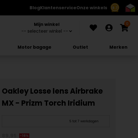
Blog
Klantenservice
Onze winkels
8.7
0
Mijn winkel
Motor bagage
Outlet
Merken
Oakley Losse lens Airbrake
MX - Prizm Torch Iridium
5 tot 7 werkdagen
89,95
-16%