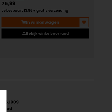
75,99
Je bespaart 13,96 + gratis verzending
In winkelwagen
Bekijk winkelvoorraad
146.1909
Rood