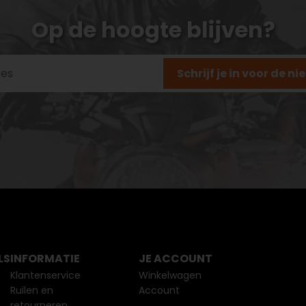
Op de hoogte blijven?
Schrijf je in voor de n
LS
INFORMATIE
JE ACCOUNT
Klantenservice
Winkelwagen
Ruilen en
Account
retourneren