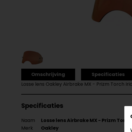
Omschrijving
Specificaties
Losse lens Oakley Airbrake MX - Prizm Torch Iri
Specificaties
Naam
Losse lens Airbrake MX - Prizm Torch
Merk
Oakley