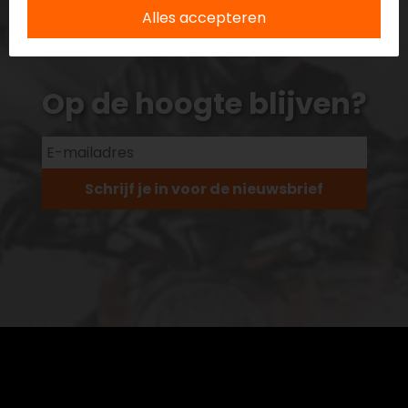
Alles accepteren
Op de hoogte blijven?
Schrijf je in voor de nieuwsbrief