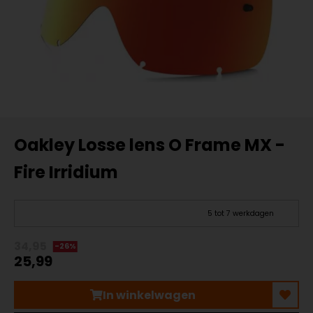
Oakley Losse lens O Frame MX -
Fire Irridium
5 tot 7 werkdagen
34,95
-26%
25,99
In winkelwagen