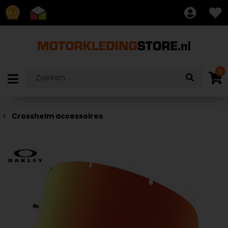
8.7
0
Crosshelm accessoires