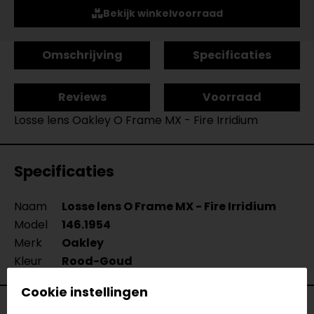
Bekijk winkelvoorraad
Omschrijving
Specificaties
Reviews
Voorraad
Losse lens Oakley O Frame MX - Fire Irridium
Specificaties
Naam
Losse lens O Frame MX - Fire Irridium
Model
146.1954
Merk
Oakley
Kleur
Rood-Goud
Cookie instellingen
Voorraad