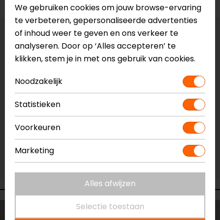
We gebruiken cookies om jouw browse-ervaring
te verbeteren, gepersonaliseerde advertenties
of inhoud weer te geven en ons verkeer te
Vestiging Apeldoorn
analyseren. Door op ‘Alles accepteren’ te
Niet op voorraad
klikken, stem je in met ons gebruik van cookies.
Vestiging Breda
Niet op voorraad
Noodzakelijk
Vestiging Capelle a/d IJssel
Statistieken
Niet op voorraad
Vestiging Eindhoven
Voorkeuren
Niet op voorraad
Marketing
Vestiging Vianen
Niet op voorraad
Alles afwijzen
Selectie toestaan