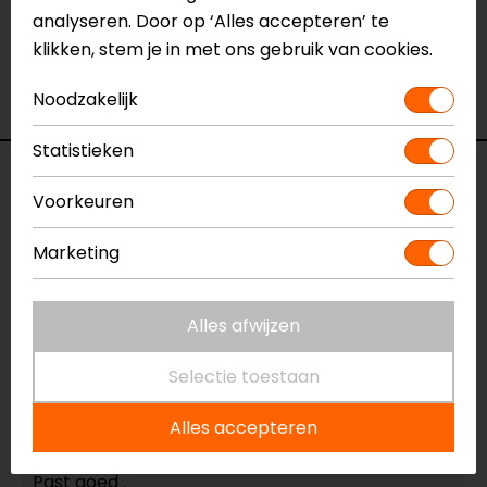
Touch tip aanwezig
Ja
analyseren. Door op ‘Alles accepteren’ te
Ventilatie
Geventileerd
klikken, stem je in met ons gebruik van cookies.
Vizier wisser
Nee
Noodzakelijk
Waterdicht
Nee
Statistieken
Reviews (8)
Voorkeuren
Marketing
28-05-2025
geen toelichting gegeven
Alles afwijzen
- Mahadewsingh
Selectie toestaan
Alles accepteren
18-03-2025
Past goed .