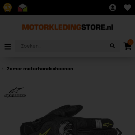
8.7
0
Zomer motorhandschoenen