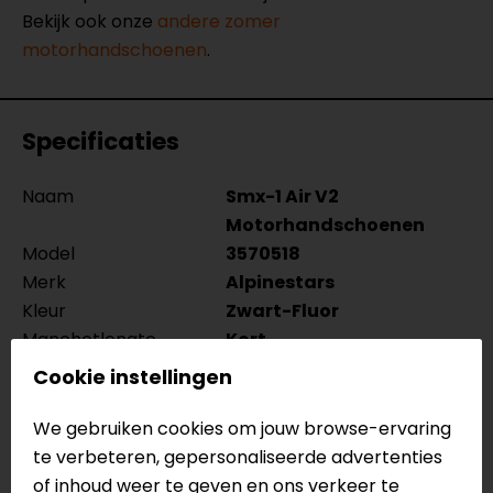
Bekijk ook onze
andere zomer
motorhandschoenen
.
Specificaties
Naam
Smx-1 Air V2
Motorhandschoenen
Model
3570518
Merk
Alpinestars
Kleur
Zwart-Fluor
Manchetlengte
Kort
Materiaal
Textiel, Leer
Cookie instellingen
Rijstijl
Urban, Sportief
Seizoen
Zomer
We gebruiken cookies om jouw browse-ervaring
Thermovoering
Nee
te verbeteren, gepersonaliseerde advertenties
Ja/Nee
of inhoud weer te geven en ons verkeer te