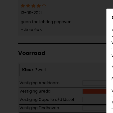
13-09-2021
geen toelichting gegeven
- Anoniem
Voorraad
Kleur:
Zwart
Vestiging Apeldoorn
Vestiging Breda
Vestiging Capelle a/d IJssel
Vestiging Eindhoven