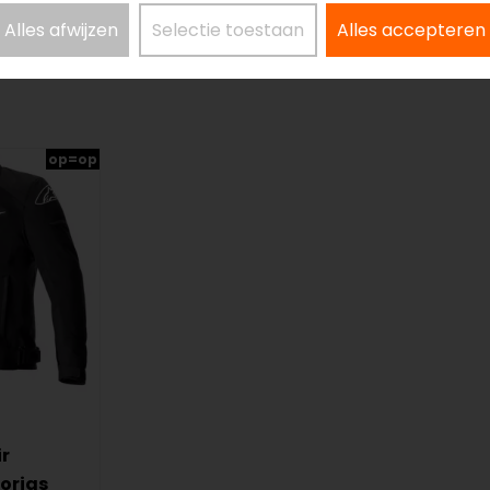
Alles afwijzen
Selectie toestaan
Alles accepteren
op=op
ir
orjas