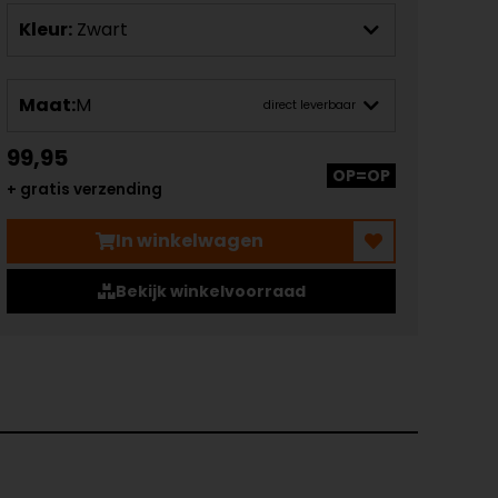
Kleur:
Zwart
Maat:
M
direct leverbaar
99,95
OP=OP
+ gratis verzending
In winkelwagen
Bekijk winkelvoorraad