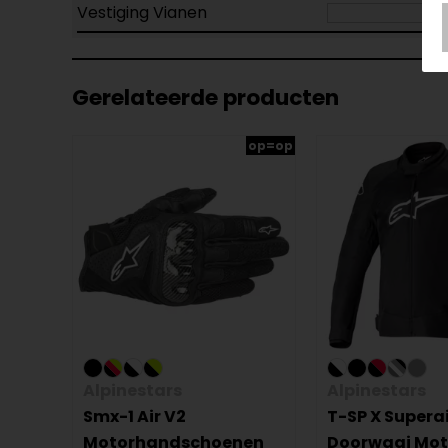
Vestiging Vianen
Gerelateerde producten
op=op
Alpinestars
Alpinestars
Smx-1 Air V2
T-SP X Supera
Motorhandschoenen
Doorwaai Mot