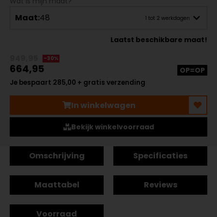
Wat is mijn maat?
Maat:
48
1 tot 2 werkdagen
Laatst beschikbare maat!
949,95
-30%
664,95
OP=OP
Je bespaart 285,00 + gratis verzending
In winkelwagen
Bekijk winkelvoorraad
Omschrijving
Specificaties
Maattabel
Reviews
Voorraad