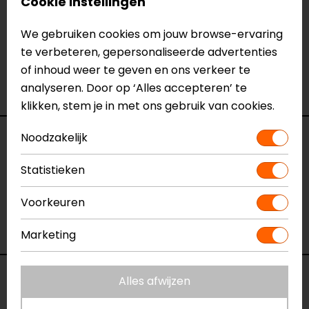
Cookie instellingen
van
onze winkels
in Breda, Capelle aan den IJssel,
Eindhoven, Vianen of Apeldoorn. In de winkels kun je
We gebruiken cookies om jouw browse-ervaring
het product bekijken & passen en staan onze
te verbeteren, gepersonaliseerde advertenties
verkoopmedewerkers voor je klaar met advies.
of inhoud weer te geven en ons verkeer te
Bekijk onze andere
kettingsprays & reinigers.
analyseren. Door op ‘Alles accepteren’ te
klikken, stem je in met ons gebruik van cookies.
Noodzakelijk
Specificaties
Statistieken
Naam
Motorcycle Kettingspray
Model
891
Voorkeuren
Merk
Vrooam
Kleur
N.v.t.
Marketing
Reviews (3)
Alles afwijzen