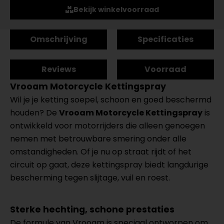
Bekijk winkelvoorraad
Omschrijving
Specificaties
Reviews
Voorraad
Vrooam Motorcycle Kettingspray
Wil je je ketting soepel, schoon en goed beschermd
houden? De
Vrooam Motorcycle Kettingspray
is
ontwikkeld voor motorrijders die alleen genoegen
nemen met betrouwbare smering onder alle
omstandigheden. Of je nu op straat rijdt of het
circuit op gaat, deze kettingspray biedt langdurige
bescherming tegen slijtage, vuil en roest.
Sterke hechting, schone prestaties
De formule van Vrooam is speciaal ontworpen om