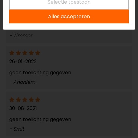
Selectie toestaan
05-03-2026
Alles accepteren
Nvt
- Timmer
26-01-2022
geen toelichting gegeven
- Anoniem
30-08-2021
geen toelichting gegeven
- Smit