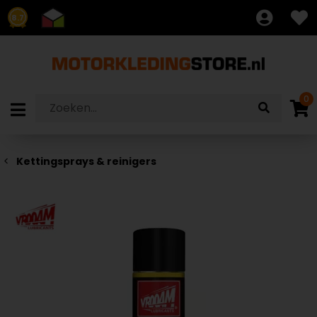
8.7
0
Kettingsprays & reinigers