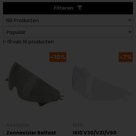
Filteren
1-19 van 19 producten
-10%
-7%
Scorpion
HJC
Zonnevizier Belfast
IS10 V30/V31/V60