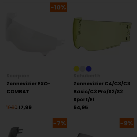
-10%
Scorpion
Schuberth
Zonnevizier EXO-
Zonnevizier C4/C3/C3
COMBAT
Basic/C3 Pro/S2/S2
Sport/E1
19,90
17,99
64,95
-7%
-9%