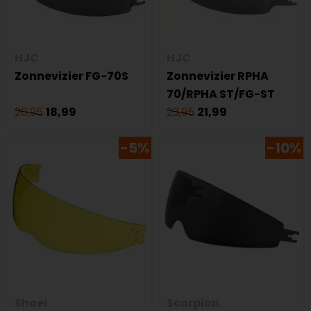
HJC
HJC
Zonnevizier FG-70S
Zonnevizier RPHA
70/RPHA ST/FG-ST
20,95
18,99
23,95
21,99
-5%
-10%
Shoei
Scorpion