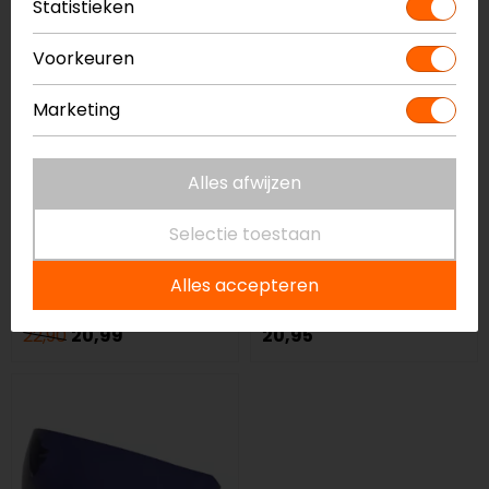
Statistieken
Voorkeuren
Marketing
Alles afwijzen
Scorpion
LS2
Selectie toestaan
Zonnevizier Exo-
Zonnevizier FF811
Combat II
Vector II/FF908
Alles accepteren
Strobe II
22,90
20,99
20,95