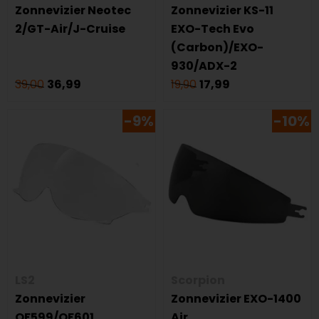
Zonnevizier Neotec
Zonnevizier KS-11
2/GT-Air/J-Cruise
EXO-Tech Evo
(Carbon)/EXO-
930/ADX-2
39,00
36,99
19,90
17,99
-9%
-10%
LS2
Scorpion
Zonnevizier
Zonnevizier EXO-1400
OF599/OF601
Air