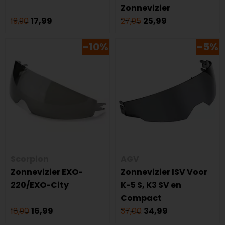
Zonnevizier
19,90
17,99
27,95
25,99
-10%
-5%
Scorpion
AGV
Zonnevizier EXO-
Zonnevizier ISV Voor
220/EXO-City
K-5 S, K3 SV en
Compact
18,90
16,99
37,00
34,99