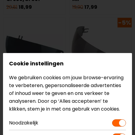
20,81
18,99
19,90
17,99
-5%
Cookie instellingen
We gebruiken cookies om jouw browse-ervaring
te verbeteren, gepersonaliseerde advertenties
HJC
HJC
of inhoud weer te geven en ons verkeer te
Zonnevizier I70/RPHA
Zonnevizier I100
analyseren. Door op ‘Alles accepteren’ te
90
klikken, stem je in met ons gebruik van cookies.
24,95
22,99
38,95
36,99
Noodzakelijk
-8%