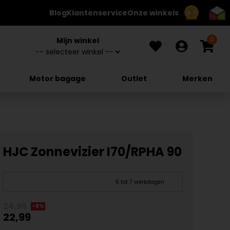
Blog
Klantenservice
Onze winkels
8.7
0
Mijn winkel
Motor bagage
Outlet
Merken
HJC Zonnevizier I70/RPHA 90
5 tot 7 werkdagen
24,95
-8%
22,99