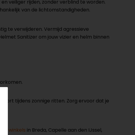
en veiliger rijden, zonder verblind te worden.
hankelijk van de lichtomstandigheden.
g te verwijderen. Vermijd agressieve
lmet Sanitizer om jouw vizier en helm binnen
voorkomen.
fort tijdens zonnige ritten. Zorg ervoor dat je
nze winkels
in Breda, Capelle aan den IJssel,