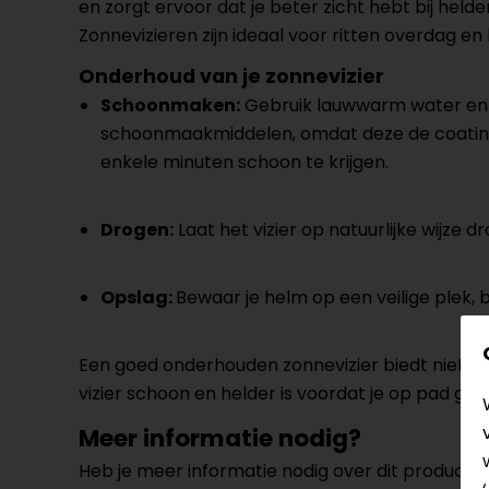
en zorgt ervoor dat je beter zicht hebt bij held
Zonnevizieren zijn ideaal voor ritten overdag 
Onderhoud van je zonnevizier
Schoonmaken
:
Gebruik lauwwarm water en e
schoonmaakmiddelen, omdat deze de coating 
enkele minuten schoon te krijgen.
Drogen
:
Laat het vizier op natuurlijke wijze 
Opslag
:
Bewaar je helm op een veilige plek, 
Een goed onderhouden zonnevizier biedt niet alle
vizier schoon en helder is voordat je op pad gaa
Meer informatie nodig?
Heb je meer informatie nodig over dit product