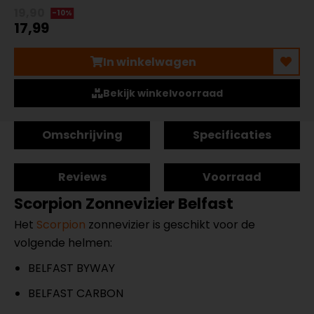
19,90
-10%
17,99
In winkelwagen
Bekijk winkelvoorraad
Omschrijving
Specificaties
Reviews
Voorraad
Scorpion Zonnevizier Belfast
Het
Scorpion
zonnevizier is geschikt voor de
volgende helmen:
BELFAST BYWAY
BELFAST CARBON