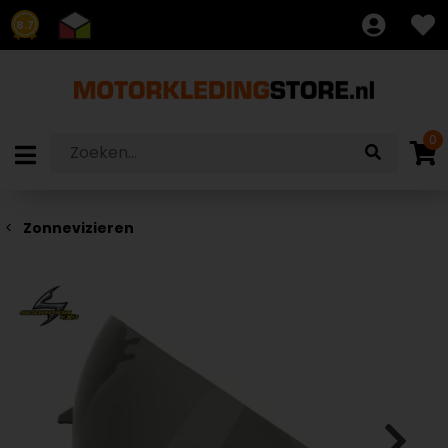
8.7
0
Zonnevizieren