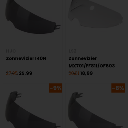
HJC
LS2
Zonnevizier I40N
Zonnevizier
MX701/FF811/OF603
27,95
25,99
20,81
18,99
-9%
-8%