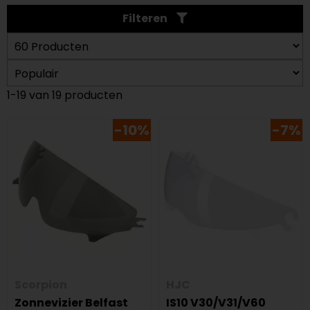
Filteren
1-19 van 19 producten
-10%
-7%
Scorpion
HJC
Zonnevizier Belfast
IS10 V30/V31/V60