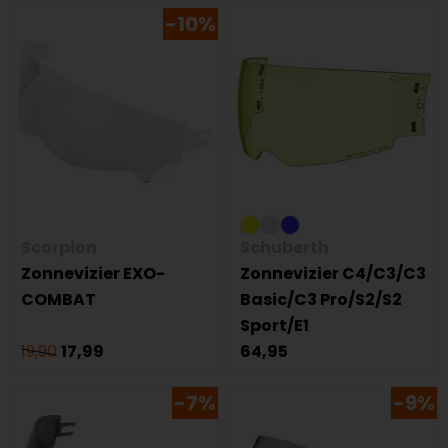
-10%
Scorpion
Schuberth
Zonnevizier EXO-
Zonnevizier C4/C3/C3
COMBAT
Basic/C3 Pro/S2/S2
Sport/E1
19,90
17,99
64,95
-7%
-9%