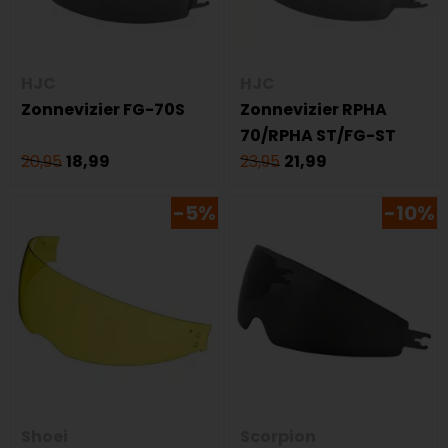
HJC
HJC
Zonnevizier FG-70S
Zonnevizier RPHA
70/RPHA ST/FG-ST
20,95
18,99
23,95
21,99
-5%
-10%
Shoei
Scorpion