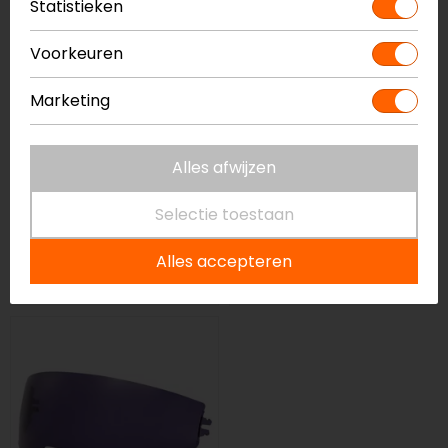
Statistieken
Voorkeuren
Marketing
Alles afwijzen
Scorpion
LS2
Selectie toestaan
Zonnevizier Exo-
Zonnevizier MX702
Combat II
Pioneer II
Alles accepteren
22,90
20,99
20,95