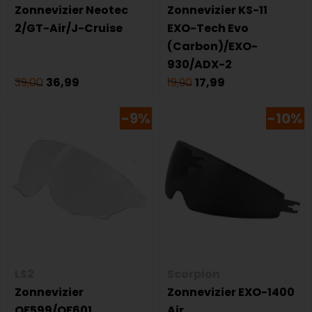
Zonnevizier Neotec
Zonnevizier KS-11
2/GT-Air/J-Cruise
EXO-Tech Evo
(Carbon)/EXO-
930/ADX-2
39,00
36,99
19,90
17,99
-9%
-10%
LS2
Scorpion
Zonnevizier
Zonnevizier EXO-1400
OF599/OF601
Air