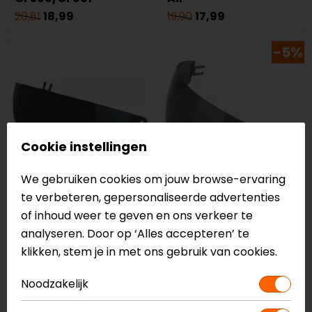
20,81
18,99
19,90
17,99
-5%
Cookie instellingen
We gebruiken cookies om jouw browse-ervaring
te verbeteren, gepersonaliseerde advertenties
HJC
HJC
of inhoud weer te geven en ons verkeer te
Zonnevizier I70/RPHA
Zonnevizier I100
analyseren. Door op ‘Alles accepteren’ te
90
klikken, stem je in met ons gebruik van cookies.
24,95
22,99
38,95
36,99
Noodzakelijk
-8%