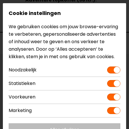
Model
Cookie instellingen
Merk
SW-Motech
Kleur
N.v.t.
We gebruiken cookies om jouw browse-ervaring
te verbeteren, gepersonaliseerde advertenties
of inhoud weer te geven en ons verkeer te
Voorraad
analyseren. Door op ‘Alles accepteren’ te
klikken, stem je in met ons gebruik van cookies.
Vestiging Apeldoorn
Noodzakelijk
Niet op voorraad
Statistieken
Vestiging Breda
Niet op voorraad
Voorkeuren
Vestiging Capelle a/d IJssel
Niet op voorraad
Marketing
Vestiging Eindhoven
Niet op voorraad