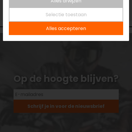
Alles afwijzen
Vestiging Vianen
Niet op voorraad
Selectie toestaan
Alles accepteren
Op de hoogte blijven?
Schrijf je in voor de nieuwsbrief