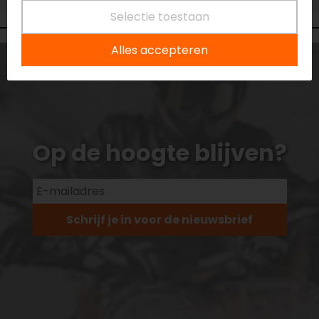
Selectie toestaan
Alles accepteren
Op de hoogte blijven?
Schrijf je in voor de nieuwsbrief