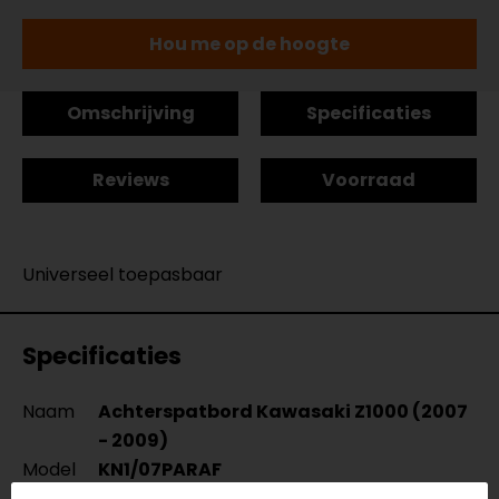
Hou me op de hoogte
Omschrijving
Specificaties
Reviews
Voorraad
Universeel toepasbaar
Specificaties
Naam
Achterspatbord Kawasaki Z1000 (2007
- 2009)
Model
KN1/07PARAF
Merk
Barracuda