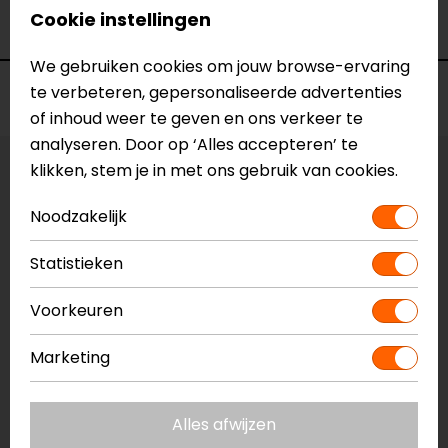
Cookie instellingen
Kleur
N.v.t.
We gebruiken cookies om jouw browse-ervaring
te verbeteren, gepersonaliseerde advertenties
Voorraad
of inhoud weer te geven en ons verkeer te
analyseren. Door op ‘Alles accepteren’ te
klikken, stem je in met ons gebruik van cookies.
Vestiging Apeldoorn
Niet op voorraad
Noodzakelijk
Vestiging Breda
Statistieken
Niet op voorraad
Vestiging Capelle a/d IJssel
Voorkeuren
Niet op voorraad
Vestiging Eindhoven
Marketing
Niet op voorraad
Vestiging Vianen
Alles afwijzen
Niet op voorraad