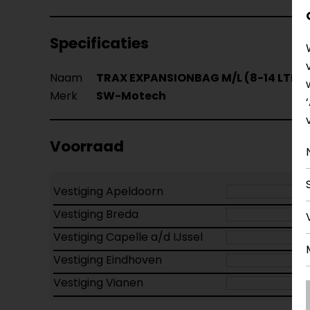
Specificaties
Naam
TRAX EXPANSIONBAG M/L (8-14 LTR.).
Merk
SW-Motech
Voorraad
Vestiging Apeldoorn
Vestiging Breda
Vestiging Capelle a/d IJssel
Vestiging Eindhoven
Vestiging Vianen