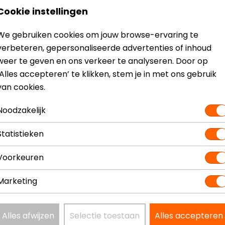
Cookie instellingen
We gebruiken cookies om jouw browse-ervaring te
verbeteren, gepersonaliseerde advertenties of inhoud
Model
18
weer te geven en ons verkeer te analyseren. Door op
Kleur
N.v
‘Alles accepteren’ te klikken, stem je in met ons gebruik
van cookies.
Noodzakelijk
Statistieken
Voorkeuren
Marketing
Alles afwijzen
Selectie toestaan
Alles accepteren