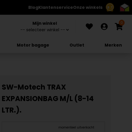
Blog
Klantenservice
Onze winkels
8.7
0
Mijn winkel
Motor bagage
Outlet
Merken
SW-Motech TRAX
EXPANSIONBAG M/L (8-14
LTR.).
momenteel uitverkocht