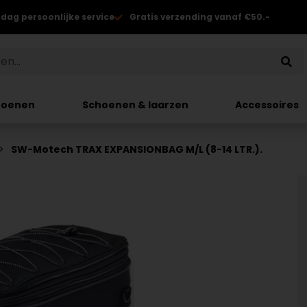
 dag persoonlijke service
Gratis verzending vanaf €50.-
hoenen
Schoenen & laarzen
Accessoires
SW-Motech TRAX EXPANSIONBAG M/L (8-14 LTR.).