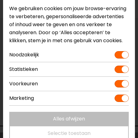
Voorraad
We gebruiken cookies om jouw browse-ervaring
te verbeteren, gepersonaliseerde advertenties
of inhoud weer te geven en ons verkeer te
Vestiging Apeldoorn
analyseren. Door op ‘Alles accepteren’ te
Gemiddelde voorraad
klikken, stem je in met ons gebruik van cookies.
Vestiging Breda
Noodzakelijk
Gemiddelde voorraad
Vestiging Capelle a/d IJssel
Statistieken
Gemiddelde voorraad
Voorkeuren
Vestiging Eindhoven
Gemiddelde voorraad
Marketing
Vestiging Vianen
Gemiddelde voorraad
Alles afwijzen
Selectie toestaan