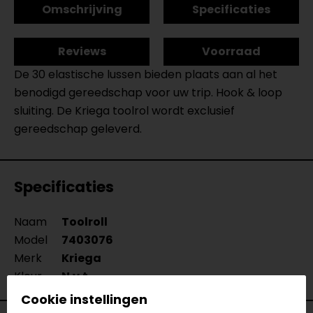
Omschrijving
Specificaties
Reviews
Voorraad
De 30 elastische lussen bieden plaats aan al het
benodigd gereedschap voor uw trip. Hook & loop
sluiting. De Kriega toolrol wordt exclusief
gereedschap geleverd.
Specificaties
Naam
Toolroll
Model
7403076
Merk
Kriega
Kleur
N.v.t.
Cookie instellingen