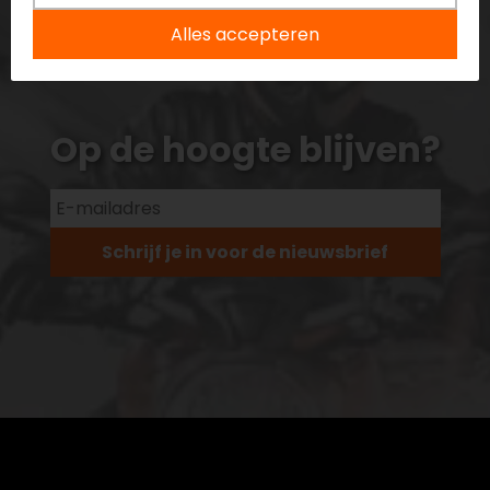
Alles accepteren
Op de hoogte blijven?
Schrijf je in voor de nieuwsbrief