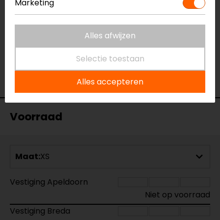
Marketing
Specificaties
Alles afwijzen
Naam
Merino W Base Layer Thermoshirt
Model
645-23130296
Selectie toestaan
Merk
AMOQ
Kleur
Grijs-Roze
Alles accepteren
Voorraad
Maat:
XS
Vestiging Apeldoorn
Niet op voorraad
Vestiging Breda