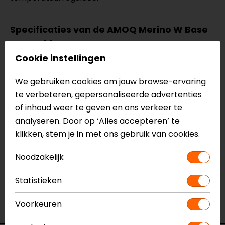
Specificaties van de AMOQ Merino W Base
Layer Shirt
Thermoshirt
Cookie instellingen
Gemaakt van 100% merino wol
We gebruiken cookies om jouw browse-ervaring
Anti-bacterieel en vochtafdrijvend
te verbeteren, gepersonaliseerde advertenties
of inhoud weer te geven en ons verkeer te
Meer informatie nodig?
analyseren. Door op ‘Alles accepteren’ te
Heb je meer informatie nodig over dit product?
klikken, stem je in met ons gebruik van cookies.
Neem dan
contact
met ons op of kom langs in één
van
onze winkels
in Breda, Capelle aan den IJssel,
Noodzakelijk
Eindhoven, Vianen of Apeldoorn. In de winkels kun je
het product bekijken & passen en staan onze
Statistieken
verkoopmedewerkers voor je klaar met advies.
Bekijk onze andere
thermoshirts.
Voorkeuren