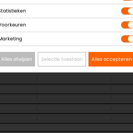
Statistieken
Voorkeuren
nbok
Model
HPS.05
Kleur
N.v.t.
Marketing
Alles afwijzen
Selectie toestaan
Alles accepteren