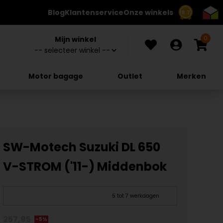
Blog
Klantenservice
Onze winkels
8.7
0
Mijn winkel
Motor bagage
Outlet
Merken
SW-Motech Suzuki DL 650
V-STROM ('11-) Middenbok
5 tot 7 werkdagen
257,95
-5%