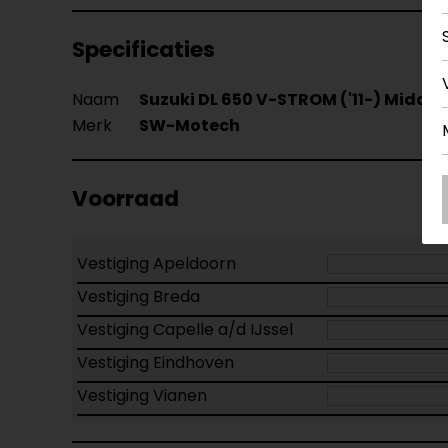
Specificaties
Naam
Suzuki DL 650 V-STROM ('11-) Midde
Merk
SW-Motech
Voorraad
Vestiging Apeldoorn
Vestiging Breda
Vestiging Capelle a/d IJssel
Vestiging Eindhoven
Vestiging Vianen