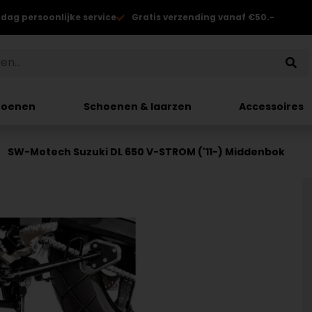
 dag persoonlijke service
Gratis verzending vanaf €50.-
hoenen
Schoenen & laarzen
Accessoires
SW-Motech Suzuki DL 650 V-STROM ('11-) Middenbok