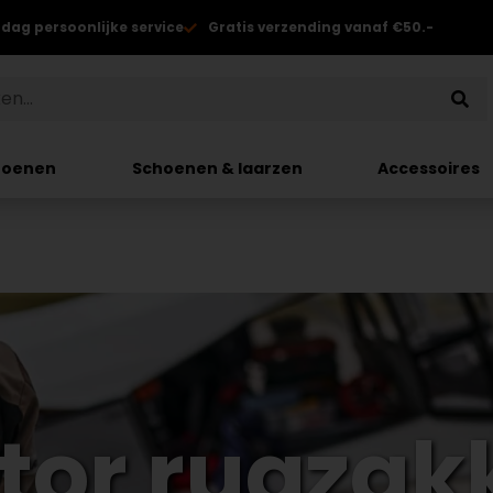
 dag persoonlijke service
Gratis verzending vanaf €50.-
hoenen
Schoenen & laarzen
Accessoires
tor rugzak