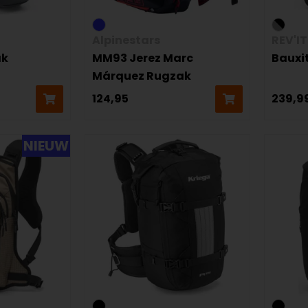
Alpinestars
REV'IT
ak
MM93 Jerez Marc
Bauxi
Márquez Rugzak
124,95
239,9
NIEUW