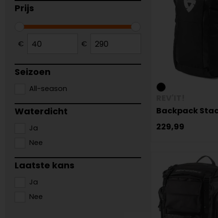
Prijs
€
€
Seizoen
All-season
REV'IT!
Waterdicht
Backpack Stac
229,99
Ja
Nee
Laatste kans
Ja
Nee