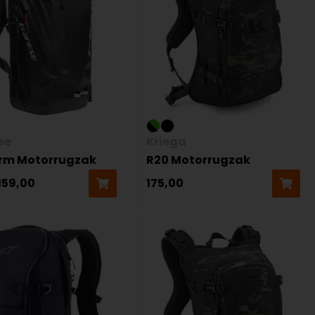
se
Kriega
rm Motorrugzak
R20 Motorrugzak
159,00
175,00