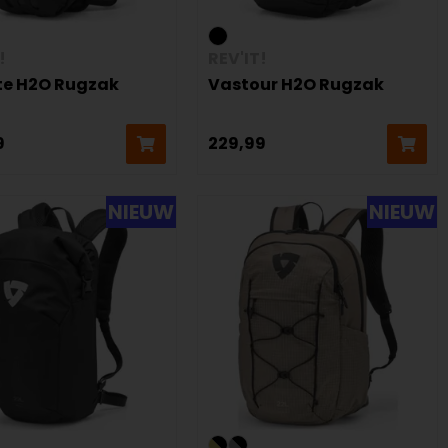
!
REV'IT!
te H2O Rugzak
Vastour H2O Rugzak
9
229,99
NIEUW
NIEUW