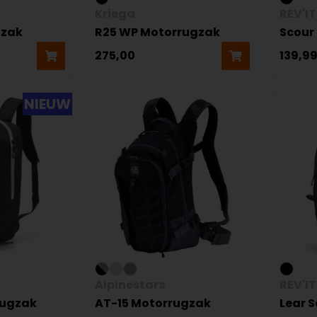
Kriega
REV'IT
gzak
R25 WP Motorrugzak
Scour
275,00
139,9
NIEUW
Alpinestars
REV'IT
rugzak
AT-15 Motorrugzak
Lear 