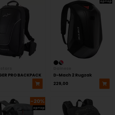
op=op
estars
Dainese
GER PRO BACKPACK
D-Mach 2 Rugzak
229,00
-20%
op=op