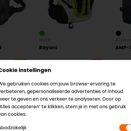
Held
Alpin
d
Bayani
AMP-7
54,95
159,95
Cookie instellingen
We gebruiken cookies om jouw browse-ervaring te
op=op
verbeteren, gepersonaliseerde advertenties of inhoud
weer te geven en ons verkeer te analyseren. Door op
‘Alles accepteren’ te klikken, stem je in met ons gebruik
van cookies.
Noodzakelijk