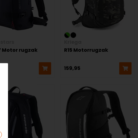
estars
Kriega
 Motor rugzak
R15 Motorrugzak
159,95