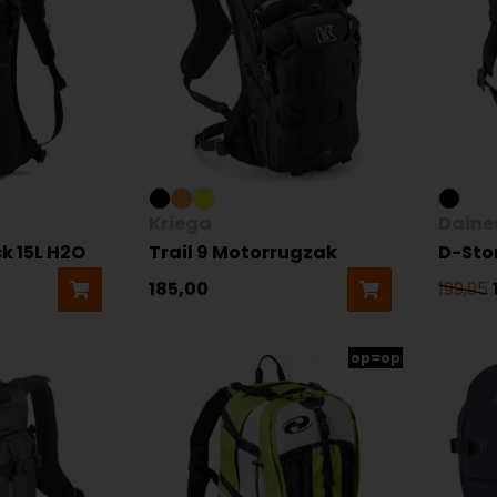
Kriega
Daine
k 15L H2O
Trail 9 Motorrugzak
D-Sto
185,00
199,95
op=op