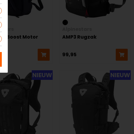
estars
Alpinestars
er Boost Motor
AMP3 Rugzak
ak
99,95
NIEUW
NIEUW