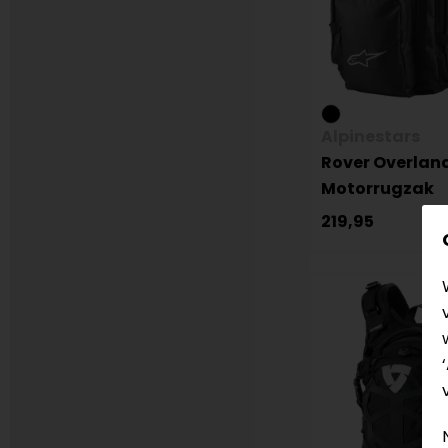
Alpinestars
Rover Overlan
Motorrugzak
219,95