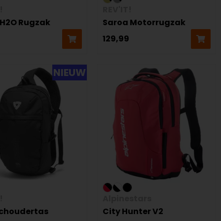
!
REV'IT!
 H2O Rugzak
Saroa Motorrugzak
9
129,99
NIEUW
!
Alpinestars
Schoudertas
City Hunter V2