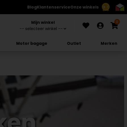
Blog
Klantenservice
Onze winkels
8.7
0
Mijn winkel
Motor bagage
Outlet
Merken
ken