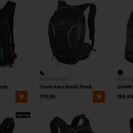
Alpinestars
Alpin
zak
Tech Aero Back Pack
CHAR
179,95
159,95
op=op