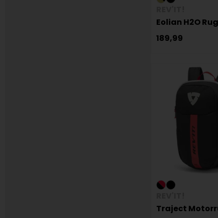
REV'IT!
Eolian H2O Ru
189,99
REV'IT!
Traject Motor