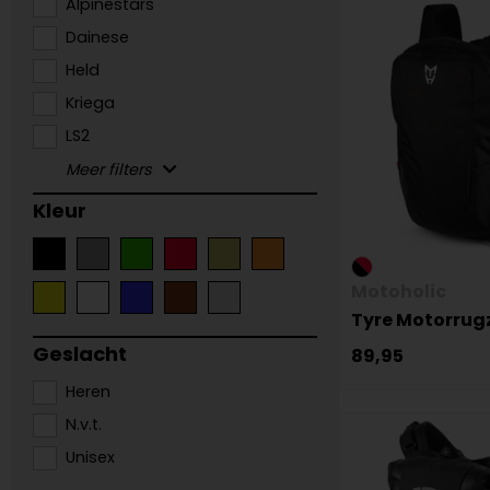
Alpinestars
Dainese
Held
Kriega
LS2
Kleur
Motoholic
Tyre Motorrug
Geslacht
89,95
Heren
N.v.t.
Unisex