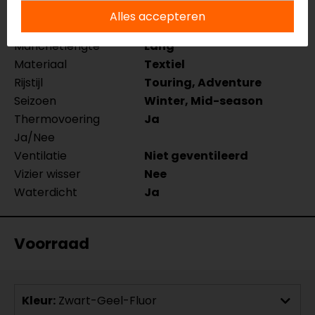
Merk
Rusty Stitches
Alles accepteren
Kleur
Zwart-Geel-Fluor
Manchetlengte
Lang
Materiaal
Textiel
Rijstijl
Touring, Adventure
Seizoen
Winter, Mid-season
Thermovoering
Ja
Ja/Nee
Ventilatie
Niet geventileerd
Vizier wisser
Nee
Waterdicht
Ja
Voorraad
Kleur:
Zwart-Geel-Fluor