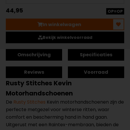
44,95
OP=OP
In winkelwagen
Bekijk winkelvoorraad
Omschrijving
Specificaties
Reviews
Voorraad
Rusty Stitches Kevin
Motorhandschoenen
De
Rusty Stitches
Kevin motorhandschoenen zijn de
perfecte metgezel voor winterse ritten, waar
comfort en bescherming hand in hand gaan.
Uitgerust met een Raintex-membraan, bieden de