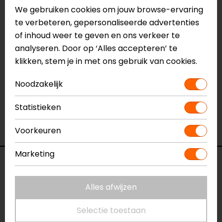
We gebruiken cookies om jouw browse-ervaring
Meer informatie nodig?
te verbeteren, gepersonaliseerde advertenties
Heb je meer informatie nodig over dit product?
of inhoud weer te geven en ons verkeer te
Neem dan
contact
met ons op of kom langs in één
analyseren. Door op ‘Alles accepteren’ te
van
onze winkels
in Breda, Capelle aan den IJssel,
klikken, stem je in met ons gebruik van cookies.
Eindhoven, Vianen of Apeldoorn. In de winkels kun je
Noodzakelijk
het product bekijken & passen en staan onze
verkoopmedewerkers voor je klaar met advies.
Statistieken
Bekijk ook onze andere
winter
motorhandschoenen.
Voorkeuren
Marketing
Specificaties
Alles afwijzen
Naam
Kevin
Motorhandschoenen
Selectie toestaan
Model
68415