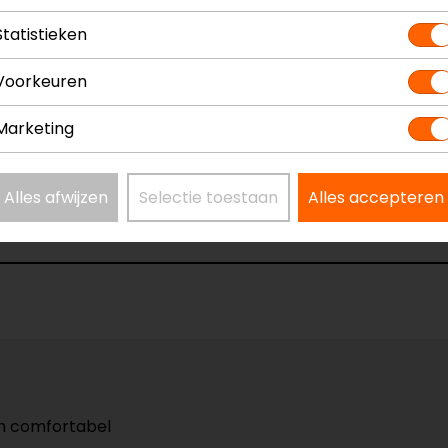
Statistieken
Voorkeuren
z 9 Integraalhelm
Model
Kleur
Marketing
Communicati
Materiaal
Alles afwijzen
Selectie toestaan
Alles accepteren
Rijstijl
n comfortabel