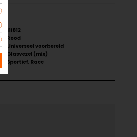
111812
Rood
e
Universeel voorbereid
Glasvezel (mix)
Sportief, Race