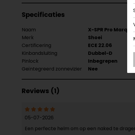
Specificaties
Naam
X-SPR Pro Marque
Merk
Shoei
Certificering
ECE 22.06
Kinbandsluiting
Dubbel-D
Pinlock
Inbegrepen
Geïntegreerd zonnevizier
Nee
Reviews (1)
05-07-2026
Een perfecte helm om op een naked te drage