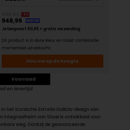
999,00
-5%
948,95
NIEUW
Je bespaart 50,05 + gratis verzending
Dit product is in deze kleur en maat combinatie
momenteel uitverkocht.
Hou me op de hoogte
Voorraad
d en levertijd.
n het iconische Estrella Galicia-design van
 integraalhelm van Shoei is ontwikkeld voor
 openbare weg. Dankzij de geavanceerde