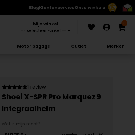
Blog
Klantenservice
Onze winkels
8.7
0
Mijn winkel
Motor bagage
Outlet
Merken
1 review
Shoei X-SPR Pro Marquez 9
Integraalhelm
Wat is mijn maat?
Maat:
XS
momenteel uitverkocht