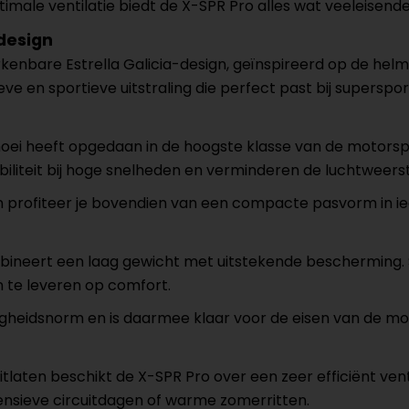
ale ventilatie biedt de X-SPR Pro alles wat veeleisende
-design
erkenbare Estrella Galicia-design, geïnspireerd op de h
e en sportieve uitstraling die perfect past bij superspo
hoei heeft opgedaan in de hoogste klasse van de motor
iliteit bij hoge snelheden en verminderen de luchtweerstan
en profiteer je bovendien van een compacte pasvorm in 
ineert een laag gewicht met uitstekende bescherming.
n te leveren op comfort.
igheidsnorm en is daarmee klaar voor de eisen van de mo
uitlaten beschikt de X-SPR Pro over een zeer efficiënt ve
intensieve circuitdagen of warme zomerritten.