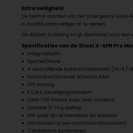
Extra veiligheid
De helm is voorzien van het Emergency Quick 
in noodsituaties veiliger af te nemen.
De dubbel-D sluiting zorgt daarnaast voor een
Specificaties van de Shoei X-SPR Pro Ma
Integraalhelm
Sportief/Race
4 verschillende buitenschaalmaten (XS-S / M 
Schokabsorberende schaal in AIM+
EPS voering
E.Q.R.S. beveiligingssysteem
CWR-F2R Pinlock vizier, anti-condens
Dubbele D-ring sluiting
Alle pads zijn uitneembaar en wasbaar
Voorbereid op een communicatiesysteem
7 afsluitbare luchtinlaten