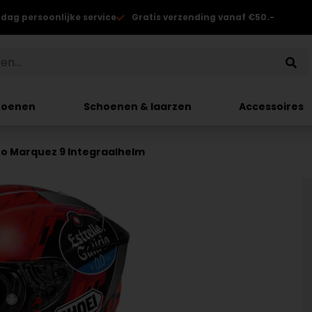
 dag persoonlijke service
Gratis verzending vanaf €50.-
hoenen
Schoenen & laarzen
Accessoires
ro Marquez 9 Integraalhelm