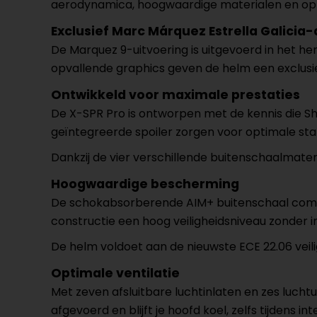
aerodynamica, hoogwaardige materialen en optim
Exclusief Marc Márquez Estrella Galicia
De Marquez 9-uitvoering is uitgevoerd in het h
opvallende graphics geven de helm een exclusiev
Ontwikkeld voor maximale prestaties
De X-SPR Pro is ontworpen met de kennis die S
geïntegreerde spoiler zorgen voor optimale stab
Dankzij de vier verschillende buitenschaalmat
Hoogwaardige bescherming
De schokabsorberende AIM+ buitenschaal comb
constructie een hoog veiligheidsniveau zonder i
De helm voldoet aan de nieuwste ECE 22.06 veil
Optimale ventilatie
Met zeven afsluitbare luchtinlaten en zes lucht
afgevoerd en blijft je hoofd koel, zelfs tijdens 