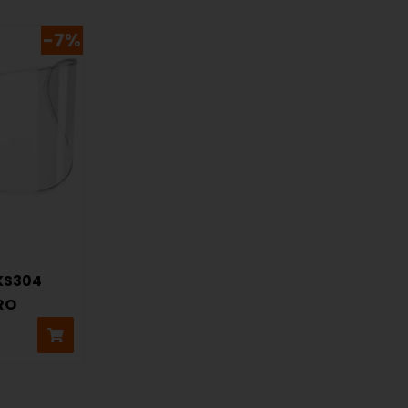
-7%
KS304
RO