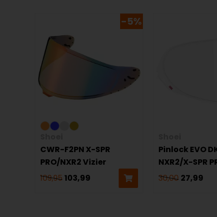
-5%
Shoei
Shoei
CWR-F2PN X-SPR
Pinlock EVO D
PRO/NXR2 Vizier
NXR2/X-SPR P
109,95
103,99
30,00
27,99