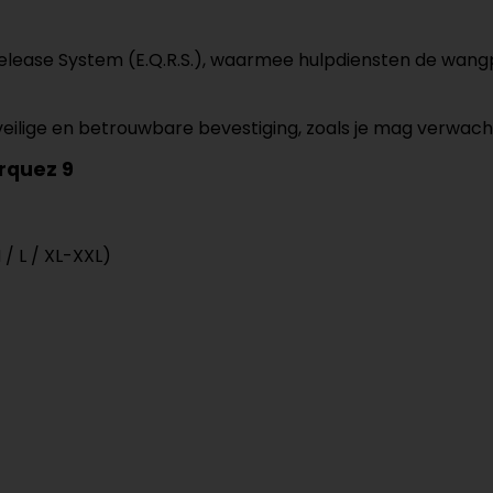
Release System (E.Q.R.S.), waarmee hulpdiensten de wan
 veilige en betrouwbare bevestiging, zoals je mag verwa
rquez 9
/ L / XL-XXL)