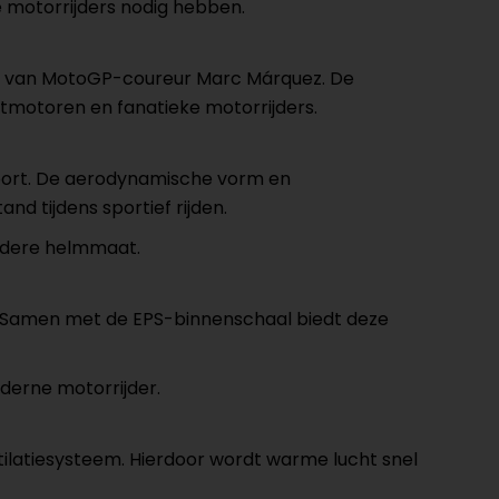
 motorrijders nodig hebben.
elm van MotoGP-coureur Marc Márquez. De
rtmotoren en fanatieke motorrijders.
sport. De aerodynamische vorm en
d tijdens sportief rijden.
iedere helmmaat.
 Samen met de EPS-binnenschaal biedt deze
derne motorrijder.
ntilatiesysteem. Hierdoor wordt warme lucht snel