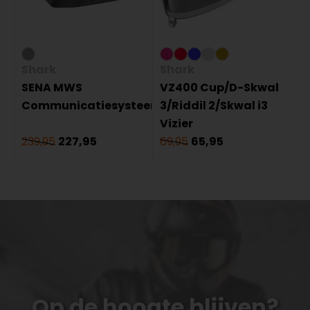
Shark
Shark
SENA MWS
VZ400 Cup/D-Skwal
Communicatiesysteem
3/Riddil 2/Skwal i3
Vizier
239,95
227,95
69,95
65,95
Op de hoogte blijven?