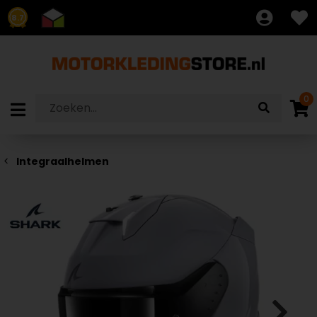
8.7
0
Integraalhelmen