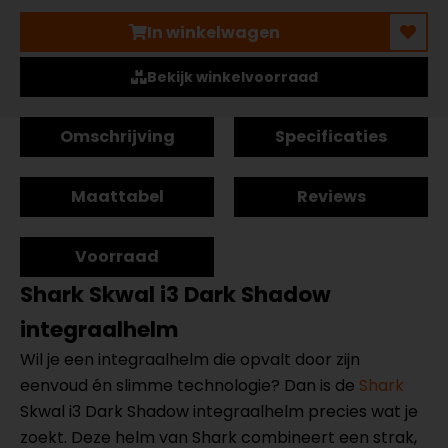
In winkelwagen
Bekijk winkelvoorraad
Omschrijving
Specificaties
Maattabel
Reviews
Voorraad
Shark Skwal i3 Dark Shadow
integraalhelm
Wil je een integraalhelm die opvalt door zijn
eenvoud én slimme technologie? Dan is de
Shark
Skwal i3 Dark Shadow integraalhelm precies wat je
zoekt. Deze helm van Shark combineert een strak,