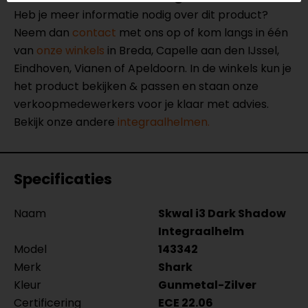
Heb je meer informatie nodig over dit product?
Neem dan
contact
met ons op of kom langs in één
van
onze winkels
in Breda, Capelle aan den IJssel,
Eindhoven, Vianen of Apeldoorn. In de winkels kun je
het product bekijken & passen en staan onze
verkoopmedewerkers voor je klaar met advies.
Bekijk onze andere
integraalhelmen.
Specificaties
Naam
Skwal i3 Dark Shadow
Integraalhelm
Model
143342
Merk
Shark
Kleur
Gunmetal-Zilver
Certificering
ECE 22.06