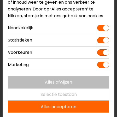
of inhoud weer te geven en ons verkeer te
Integraalhelm
analyseren. Door op ‘Alles accepteren’ te
LEXAN™ high-impact polycarbonaat
klikken, stem je in met ons gebruik van cookies.
buitenschaal
Meerdere lucht in- en uitlaten
Noodzakelijk
Geïntegreerde LED-verlichting
ECE 22.06
Statistieken
Vizier met gepatenteerd systeem voor snelle en
gereedschapsloze extractie
Voorkeuren
Ratelsluiting
Bevestigingssysteem voor binnenvoering
Marketing
Snellaad batterij
Batterijduur tot 12 uur
Alles afwijzen
Inclusief getint vizier
Comfortabele binnenvoering
Selectie toestaan
Actieve remlichten
Geïntegreerde spoiler
Alles accepteren
Meer informatie nodig?