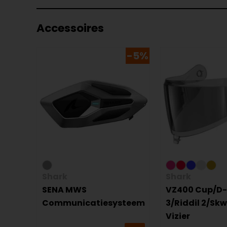
Accessoires
-5%
Shark
Shark
SENA MWS
VZ400 Cup/D
Communicatiesysteem
3/Riddil 2/Skw
Vizier