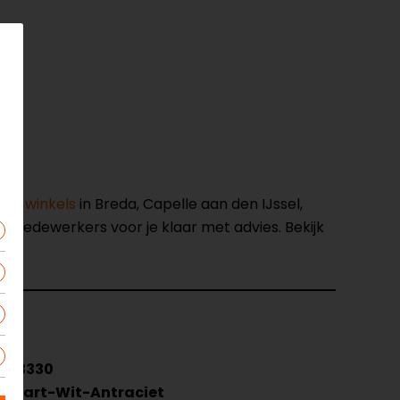
nze winkels
in Breda, Capelle aan den IJssel,
opmedewerkers voor je klaar met advies. Bekijk
143330
Zwart-Wit-Antraciet