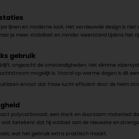
staties
rpe lijnen en moderne look. Het vernieuwde design is niet 
r je meer stabiliteit en minder weerstand tijdens het rij
jks gebruik
el blijft, ongeacht de omstandigheden. Het slimme viziers
 luchtstroom mogelijk is. Vooral op warme dagen is dit ee
laten ervoor dat frisse lucht efficiënt door de helm stro
igheid
act polycarbonaat, een sterk en duurzaam materiaal da
wat betekent dat hij voldoet aan de nieuwste en strengst
g vast, wat het gebruik extra praktisch maakt.