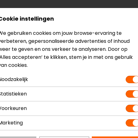
Cookie instellingen
0
We gebruiken cookies om jouw browse-ervaring te
verbeteren, gepersonaliseerde advertenties of inhoud
weer te geven en ons verkeer te analyseren. Door op
‘Alles accepteren’ te klikken, stem je in met ons gebruik
van cookies.
? Neem dan
contact
met ons op of kom langs in één van
o
kun je het product bekijken & passen en staan onze verko
Noodzakelijk
Statistieken
Voorkeuren
Marketing
Integraalhelm
Model
Kleur