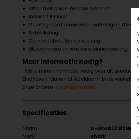
ECE 22.06
Vizier met quick-release systeem
Inclusief Pinlock
Geïntegreerd zonnevizier, anti-fog en UV-38
Ratelsluiting
Comfortabele binnenvoering
Uitneembare en wasbare binnenvoering
Meer informatie nodig?
Heb je meer informatie nodig over dit product
Eindhoven, Vianen of Apeldoorn. In de winkels 
onze andere
integraalhelmen.
Specificaties
Naam
D-Skwal 3 Sizler 
Merk
Shark