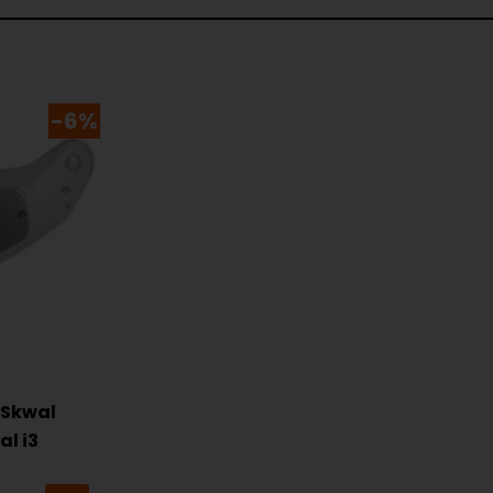
-6%
-Skwal
al i3