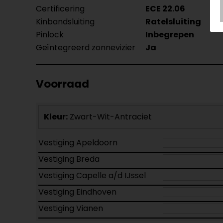
Certificering
ECE 22.06
Kinbandsluiting
Ratelsluiting
Pinlock
Inbegrepen
Geïntegreerd zonnevizier
Ja
Voorraad
Kleur:
Zwart-Wit-Antraciet
Vestiging Apeldoorn
Vestiging Breda
Vestiging Capelle a/d IJssel
Vestiging Eindhoven
Vestiging Vianen