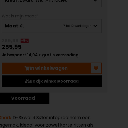
Kleur:
Zwart-Wit-Antraciet
Wat is mijn maat?
Maat:
XL
7 tot 10 werkdagen
269,99
-5%
255,95
Je bespaart 14,04 + gratis verzending
In winkelwagen
Bekijk winkelvoorraad
Voorraad
Shark
D-Skwal 3 Sizler integraalhelm een
gemak, ideaal voor zowel korte ritten als