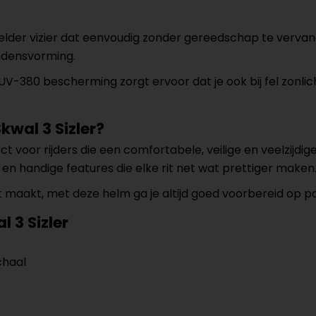
 helder vizier dat eenvoudig zonder gereedschap te verv
ondensvorming.
-380 bescherming zorgt ervoor dat je ook bij fel zonlicht
wal 3 Sizler?
ct voor rijders die een comfortabele, veilige en veelzijdi
l en handige features die elke rit net wat prettiger maken
 rit maakt, met deze helm ga je altijd goed voorbereid op p
 3 Sizler
chaal