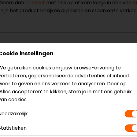
? Neem dan
contact
met ons op of kom langs in één van
o
kun je het product bekijken & passen en staan onze verko
Cookie instellingen
hadow Mat Integraalhelm
Model
Kleur
We gebruiken cookies om jouw browse-ervaring te
Communic
verbeteren, gepersonaliseerde advertenties of inhoud
Materiaal
weer te geven en ons verkeer te analyseren. Door op
Rijstijl
‘Alles accepteren’ te klikken, stem je in met ons gebruik
van cookies.
Noodzakelijk
Statistieken