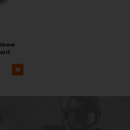
-Skwal
al i3