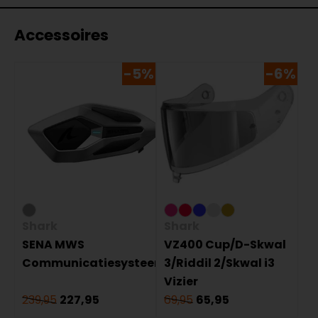
Accessoires
-5%
-6%
Shark
Shark
SENA MWS
VZ400 Cup/D-Skwal
Communicatiesysteem
3/Riddil 2/Skwal i3
Vizier
239,95
227,95
69,95
65,95