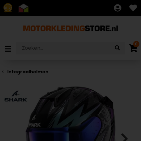
8.7
0
Integraalhelmen