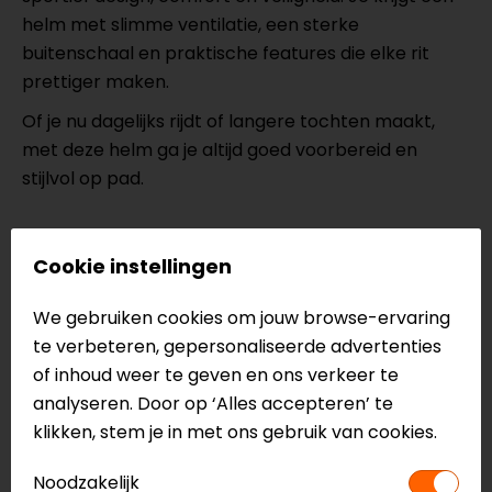
helm met slimme ventilatie, een sterke
buitenschaal en praktische features die elke rit
prettiger maken.
Of je nu dagelijks rijdt of langere tochten maakt,
met deze helm ga je altijd goed voorbereid en
stijlvol op pad.
Specificaties van de
Shark D-Skwal
Cookie instellingen
3 Blast-R
We gebruiken cookies om jouw browse-ervaring
Integraalhelm
te verbeteren, gepersonaliseerde advertenties
LEXAN™ high-impact polycarbonaat
of inhoud weer te geven en ons verkeer te
buitenschaal
analyseren. Door op ‘Alles accepteren’ te
Meerdere lucht in- en uitlaten
klikken, stem je in met ons gebruik van cookies.
Geïntegreerde spoiler
ECE 22.06
Noodzakelijk