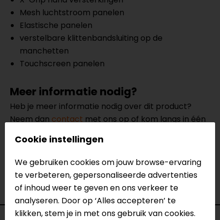
Mesh luchtstroom panelen
Elastische panelen
verstelbare klittenbandsluiting op de
manchetten
Touchscreen panelen
Meer informatie nodig?
Heb je meer informatie nodig over dit product?
Neem dan
contact
met ons op of kom langs in één
van
onze winkels
in Breda, Capelle aan den IJssel,
Cookie instellingen
Eindhoven, Vianen of Apeldoorn. In de winkels kun je
het product bekijken & passen en staan onze
We gebruiken cookies om jouw browse-ervaring
verkoopmedewerkers voor je klaar met advies.
te verbeteren, gepersonaliseerde advertenties
Bekijk onze andere
zomer motorhandschoenen.
of inhoud weer te geven en ons verkeer te
analyseren. Door op ‘Alles accepteren’ te
klikken, stem je in met ons gebruik van cookies.