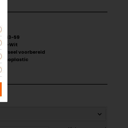
3-543-59
art-Wit
verseel voorbereid
ermoplastic
ban