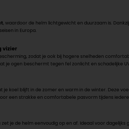
at
, waardoor de helm lichtgewicht en duurzaam is. Dankzi
eisen in Europa.
 vizier
scherming, zodat je ook bij hogere snelheden comfortabel 
t je ogen beschermt tegen fel zonlicht en schadelijke UV
t je koel blijft in de zomer en warm in de winter. Deze vo
n voor een strakke en comfortabele pasvorm tijdens iedere 
g
zet je de helm eenvoudig op en af. Ideaal voor dagelijks 