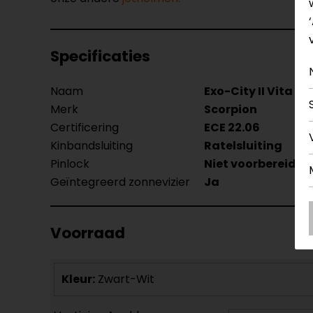
Specificaties
Naam
Exo-City II Vita J
Merk
Scorpion
Certificering
ECE 22.06
Kinbandsluiting
Ratelsluiting
Pinlock
Niet voorbereid
Geïntegreerd zonnevizier
Ja
Voorraad
Kleur:
Zwart-Wit