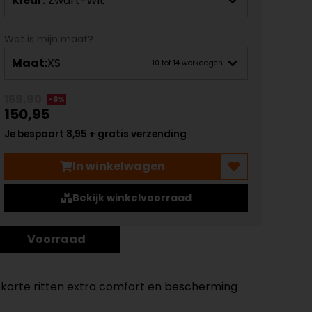
Kleur:
Zwart-Wit
Wat is mijn maat?
Maat:
XS
10 tot 14 werkdagen
159,90
-6%
150,95
Je bespaart 8,95 + gratis verzending
In winkelwagen
Bekijk winkelvoorraad
Voorraad
op korte ritten extra comfort en bescherming