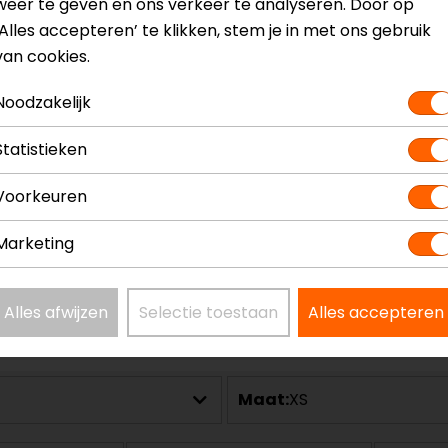
weer te geven en ons verkeer te analyseren. Door op
‘Alles accepteren’ te klikken, stem je in met ons gebruik
van cookies.
Noodzakelijk
ethelm
Model
18
Statistieken
Kleur
Zw
Communicatie
Uni
Voorkeuren
Materiaal
Th
Rijstijl
Ur
Marketing
Alles afwijzen
Selectie toestaan
Alles accepteren
Maat:
XS