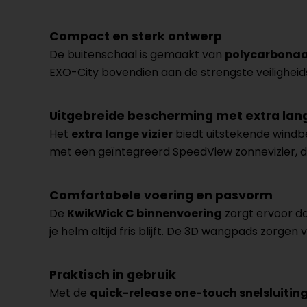
Compact en sterk ontwerp
De buitenschaal is gemaakt van
polycarbona
EXO-City bovendien aan de strengste veiligheids
Uitgebreide bescherming met extra lang
Het
extra lange vizier
biedt uitstekende windbe
met een geïntegreerd SpeedView zonnevizier, da
Comfortabele voering en pasvorm
De
KwikWick C binnenvoering
zorgt ervoor da
je helm altijd fris blijft. De 3D wangpads zorge
Praktisch in gebruik
Met de
quick-release one-touch snelsluitin