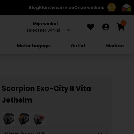
Blog
Klantenservice
Onze winkels
8.7
0
Mijn winkel
Motor bagage
Outlet
Merken
Scorpion Exo-City II Vita
Jethelm