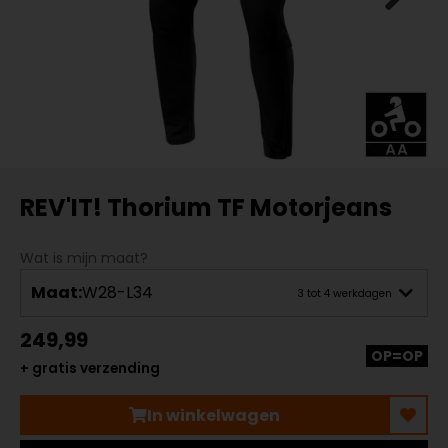
REV'IT! Thorium TF Motorjeans
Wat is mijn maat?
Maat:
W28-L34
3 tot 4 werkdagen
249,99
OP=OP
+ gratis verzending
In winkelwagen