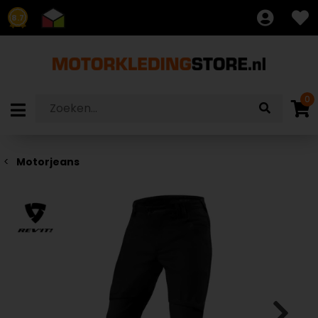
8.7
0
Motorjeans