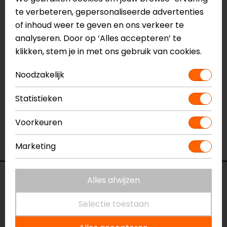
Naam
te verbeteren, gepersonaliseerde advertenties
Thorium TF Motorjeans
Model
of inhoud weer te geven en ons verkeer te
FPT116
Merk
analyseren. Door op ‘Alles accepteren’ te
REV'IT!
Kleur
klikken, stem je in met ons gebruik van cookies.
Zwart
Aanritsbaar
Niet aanritsbaar
Noodzakelijk
Certificeringsklasse
AA
Materiaal
Textiel
Statistieken
Rijstijl
Urban
Seizoen
Zomer
Voorkeuren
Ventilatie
Luchtdoorlatend textiel
Pasvorm
Tapered fit
Marketing
Voorraad
Alles afwijzen
Selectie toestaan
Maat:
W28-L34