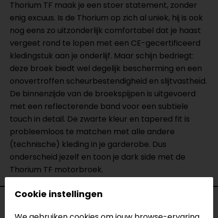
Thorium TF maak je een stoer statement, zonder
enig excuus. Is de Thorium op zich al uniek, hij is ook
nog eens zo uitzonderlijk comfortabel dat je haast
vergeet rond te lopen met een CE-gecertificeerd
kledingstuk aan je onderlijf. Maar schijn bedriegt:
deze broek biedt wel degelijk bescherming en een
onovertroffen scheurbestendigheid en slijtvastheid.
De binnenzijde van de broekspijpen is uitgevoerd
met een reflecterende band voor een subtiele
touch in detail. De zwarte kleur en tapered fit is
probleemloos te matchen met alle andere
(technische) kleding in je garderobe. Dus
onderscheid jezelf en toon je dark side met de
Thorium TF motorbroek.
Cookie instellingen
Specificaties
We gebruiken cookies om jouw browse-ervaring