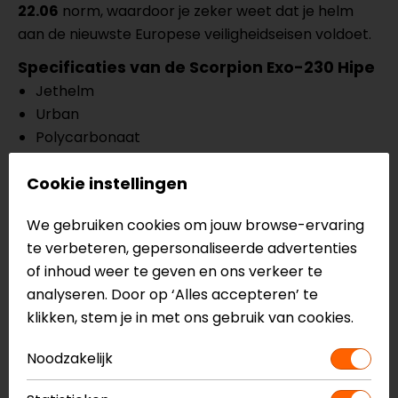
22.06
norm, waardoor je zeker weet dat je helm
aan de nieuwste Europese veiligheidseisen voldoet.
Specificaties van de Scorpion Exo-230 Hipe
Jethelm
Urban
Polycarbonaat
Vpprbereid op Pinlock Original 3D
Cookie instellingen
Quick-release/One-touch snelsluiting
KwikWick C binnenvoering, uitneembaar en
We gebruiken cookies om jouw browse-ervaring
wasbaar
te verbeteren, gepersonaliseerde advertenties
Kwikfit, geschikt voor brildragers
of inhoud weer te geven en ons verkeer te
ECE 22.06
analyseren. Door op ‘Alles accepteren’ te
Meer informatie nodig?
klikken, stem je in met ons gebruik van cookies.
Heb je meer informatie nodig over dit product?
Neem dan
contact
met ons op of kom langs in één
Noodzakelijk
van
onze winkels
in Breda, Capelle aan den IJssel,