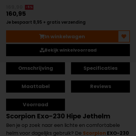
169,90
-5%
160,95
Je bespaart 8,95 + gratis verzending
In winkelwagen
Bekijk winkelvoorraad
Omschrijving
Specificaties
Maattabel
Reviews
Voorraad
Scorpion Exo-230 Hipe Jethelm
Ben je op zoek naar een lichte en comfortabele
helm voor dagelijks gebruik? De
Scorpion
EXO-230