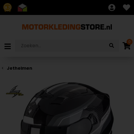
8.7
0
Jethelmen