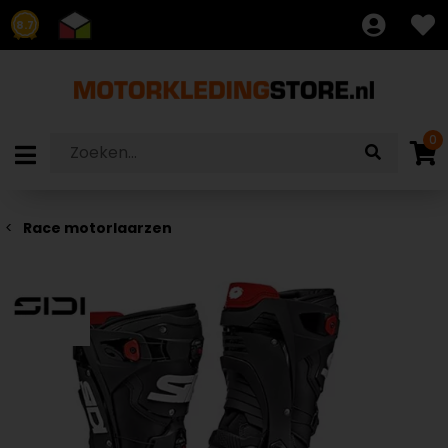
8.7
0
Race motorlaarzen