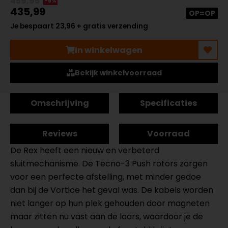
459,95
-5%
435,99
OP=OP
Je bespaart 23,96 + gratis verzending
In winkelwagen
Bekijk winkelvoorraad
Omschrijving
Specificaties
Reviews
Voorraad
De Rex heeft een nieuw en verbeterd
sluitmechanisme. De Tecno-3 Push rotors zorgen
voor een perfecte afstelling, met minder gedoe
dan bij de Vortice het geval was. De kabels worden
niet langer op hun plek gehouden door magneten
maar zitten nu vast aan de laars, waardoor je de