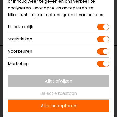
of inhoud weer te geven en ons verkeer te
Hoofdsluiting
Snelsluiting
analyseren. Door op ‘Alles accepteren’ te
Materiaal
Synthetisch leer
klikken, stem je in met ons gebruik van cookies.
Rijstijl
Sportief, Race
Schachthoogte
Hoog
Noodzakelijk
Seizoen
Zomer, Mid-season
Waterdicht
Nee
Statistieken
Voorkeuren
Voorraad
Marketing
Kleur:
Zwart
Alles afwijzen
Maat:
40
Selectie toestaan
Vestiging Apeldoorn
Alles accepteren
Niet op voorraad