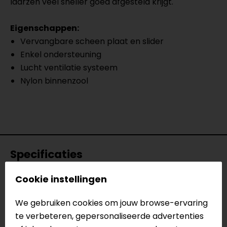
laarzen veel sneller goed afgesteld krijgt.
Eigenschappen:
Vervangbare scheen plaat en slider
Enkel ondersteuning
Lucht ventilatie systeem
Nylon binnenzool
Specificaties
Cookie instellingen
Naam
REX Race Motorlaarzen
Model
52460
We gebruiken cookies om jouw browse-ervaring
Merk
SIDI
te verbeteren, gepersonaliseerde advertenties
Kleur
Zwart