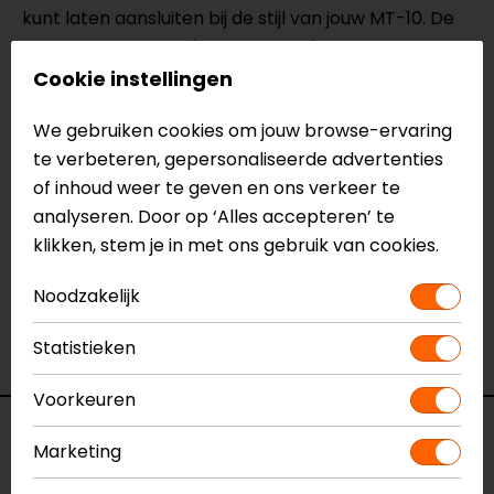
kunt laten aansluiten bij de stijl van jouw MT-10. De
compacte en sportieve vormgeving zorgt ervoor
dat je motor z’n krachtige uitstraling behoudt.
Cookie instellingen
We gebruiken cookies om jouw browse-ervaring
Meer informatie nodig?
te verbeteren, gepersonaliseerde advertenties
Heb je meer informatie nodig over dit product?
of inhoud weer te geven en ons verkeer te
Neem dan
contact
met ons op of kom langs in één
analyseren. Door op ‘Alles accepteren’ te
van
onze winkels
in Breda, Capelle aan den IJssel,
klikken, stem je in met ons gebruik van cookies.
Eindhoven, Vianen of Apeldoorn. In de winkels kun je
het product bekijken & passen en staan onze
Noodzakelijk
verkoopmedewerkers voor je klaar met advies.
Bekijk onze andere
windschermen.
Statistieken
Voorkeuren
Specificaties
Marketing
Naam
Yamaha MT-10 Aerosport