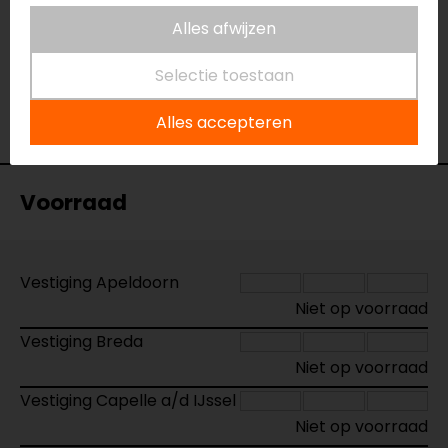
Windscherm
Alles afwijzen
Model
YMT1300
Selectie toestaan
Merk
Barracuda
Kleur
N.v.t.
Alles accepteren
Motormerk
Yamaha
Voorraad
Vestiging Apeldoorn
Niet op voorraad
Vestiging Breda
Niet op voorraad
Vestiging Capelle a/d IJssel
Niet op voorraad