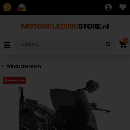
8.7
0
Windschermen