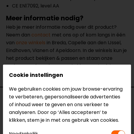
CE EN17092, level AA
Meer informatie nodig?
Heb je meer informatie nodig over dit product?
Neem dan
contact
met ons op of kom langs in één
van
onze winkels
in Breda, Capelle aan den IJssel,
Eindhoven, Vianen of Apeldoorn. In de winkels kun je
het product bekijken & passen en staan onze
verkoopmedewerkers voor je klaar met advies.
Bekijk onze andere
motorjeans.
Cookie instellingen
We gebruiken cookies om jouw browse-ervaring
te verbeteren, gepersonaliseerde advertenties
Specificaties
of inhoud weer te geven en ons verkeer te
analyseren. Door op ‘Alles accepteren’ te
Naam
Moto 2 T Motorjeans
klikken, stem je in met ons gebruik van cookies.
Model
148220
Merk
REV'IT!
Noodzakelijk