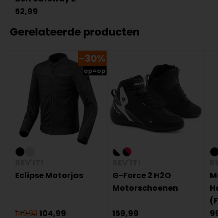
52,99
Gerelateerde producten
-30%
op=op
REV'IT!
REV'IT!
RE
Eclipse Motorjas
G-Force 2 H2O
M
Motorschoenen
H
(
149,99
104,99
159,99
9