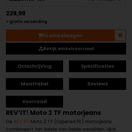
229,99
+ gratis verzending
In winkelwagen
Bekijk winkelvoorraad
Omschrijving
Specificaties
Maattabel
Reviews
Voorraad
REV’IT! Moto 2 TF motorjeans
De
REV’IT!
Moto 2 TF (tapered fit) motorjeans
combineert het beste van beide werelden. Hij is