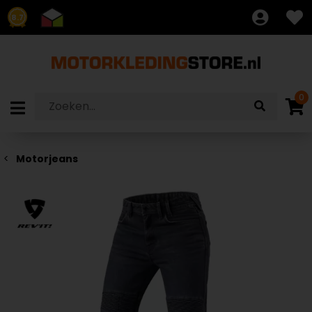
8.7
0
Motorjeans