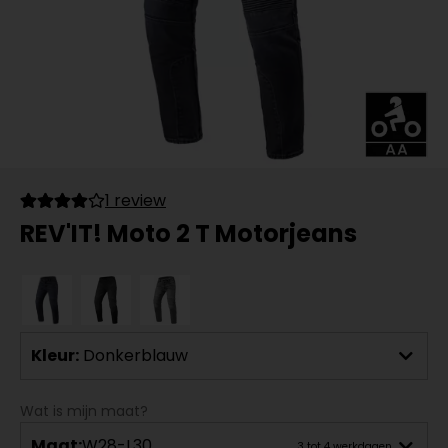
1 review
REV'IT! Moto 2 T Motorjeans
Kleur:
Donkerblauw
Wat is mijn maat?
Maat:
W28-L30
3 tot 4 werkdagen