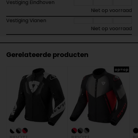
Vestiging Eindhoven
Niet op voorraad
Vestiging Vianen
Niet op voorraad
Gerelateerde producten
op=op
REV'IT!
REV'IT!
RE