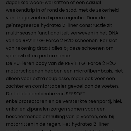
dagelijkse woon-werkritten of een casual
weekendtrip in of rond de stad, met de zekerheid
van droge voeten bij een regenbui. Door de
geïntegreerde hydratex|Z-liner constructie zit
multi-season functionaliteit verweven in het DNA
van de REV’IT! G-Force 2 H2O schoenen. Per slot
van rekening draait alles bij deze schoenen om
sportiviteit en performance.
De PU-leren body van de REV'IT! G-Force 2 H2O
motorschoenen hebben een microfiber-basis, niet
alleen voor extra souplesse, maar ook voor een
zachter en comfortabeler gevoel aan de voeten.
De totale combinatie van SEESOFT
enkelprotectoren en de versterkte teenpartij, hiel,
enkel en zijpanelen zorgen samen voor een
beschermende omhulling van je voeten, ook bij
motorritten in de regen. Het hydratex|Z-liner