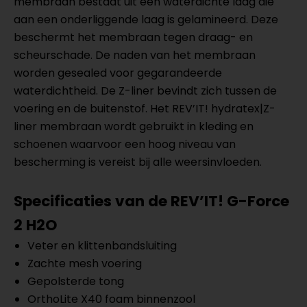
membraan bestaat uit een waterdichte laag die
aan een onderliggende laag is gelamineerd. Deze
beschermt het membraan tegen draag- en
scheurschade. De naden van het membraan
worden gesealed voor gegarandeerde
waterdichtheid. De Z-liner bevindt zich tussen de
voering en de buitenstof. Het REV’IT! hydratex|Z-
liner membraan wordt gebruikt in kleding en
schoenen waarvoor een hoog niveau van
bescherming is vereist bij alle weersinvloeden.
Specificaties van de REV’IT! G-Force
2 H2O
Veter en klittenbandsluiting
Zachte mesh voering
Gepolsterde tong
OrthoLite X40 foam binnenzool