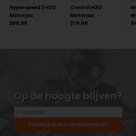
Hyperspeed 3 H2O
Control H2O
M
Motorjas
Motorjas
M
289,99
279,99
3
Op de hoogte blijven?
Schrijf je in voor de nieuwsbrief