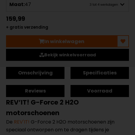
Maat:
47
3 tot 4 werkdagen
159,99
+ gratis verzending
In winkelwagen
Bekijk winkelvoorraad
Omschrijving
Specificaties
Reviews
Voorraad
REV’IT! G-Force 2 H2O
motorschoenen
De
REV'IT!
G-Force 2 H2O motorschoenen zijn
speciaal ontworpen om te dragen tijdens je