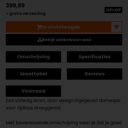
399,99
OP=OP
+ gratis verzending
In winkelwagen
Bekijk winkelvoorraad
Omschrijving
Specificaties
Maattabel
Reviews
Voorraad
Een volledig leren, door design ingegeven damesjas
voor tijdloos draaggenot.
Met bovenstaande omschrijving weet je dat je goed