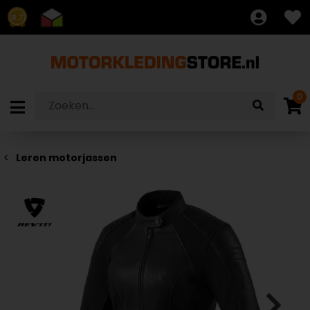
8.7
0
Leren motorjassen