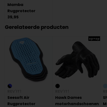
Mamba
Rugprotector
39,95
Gerelateerde producten
op=op
REV'IT!
REV'IT!
RE
Seesoft Air
Hawk Dames
S
Rugprotector
motorhandschoenen
M