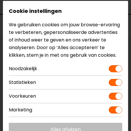
Kleur
Zwart
Cookie instellingen
Voorraad
We gebruiken cookies om jouw browse-ervaring
te verbeteren, gepersonaliseerde advertenties
of inhoud weer te geven en ons verkeer te
analyseren. Door op ‘Alles accepteren’ te
Kleur:
Zwart
klikken, stem je in met ons gebruik van cookies.
Maat:
34
Noodzakelijk
Vestiging Apeldoorn
Statistieken
Niet op voorraad
Voorkeuren
Vestiging Breda
Niet op voorraad
Marketing
Vestiging Capelle a/d IJssel
Niet op voorraad
Alles afwijzen