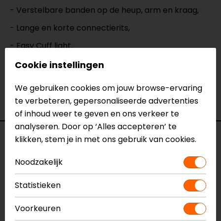
- Verstelbare banden op de heup, arm en kraag,
- Lange en korte connectierits,
- Easy Cuff light,
- Achterzak,
Cookie instellingen
- Centrack op armen,
We gebruiken cookies om jouw browse-ervaring
- Electronic Power Guide (EPG).
te verbeteren, gepersonaliseerde advertenties
of inhoud weer te geven en ons verkeer te
analyseren. Door op ‘Alles accepteren’ te
Specificaties
klikken, stem je in met ons gebruik van cookies.
Noodzakelijk
Naam
Fusor Dames Motorjas
Model
10347
Statistieken
Merk
Macna
Kleur
Zwart
Voorkeuren
Aanritsbaar
Rits rondom, Korte rits