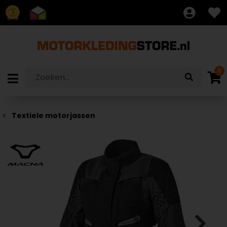
8.7
0
Textiele motorjassen