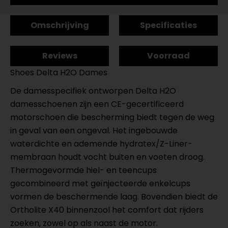
Omschrijving
Specificaties
Reviews
Voorraad
Shoes Delta H2O Dames
De damesspecifiek ontworpen Delta H2O
damesschoenen zijn een CE-gecertificeerd
motorschoen die bescherming biedt tegen de weg
in geval van een ongeval. Het ingebouwde
waterdichte en ademende hydratex/Z-Liner-
membraan houdt vocht buiten en voeten droog.
Thermogevormde hiel- en teencups
gecombineerd met geïnjecteerde enkelcups
vormen de beschermende laag. Bovendien biedt de
Ortholite X40 binnenzool het comfort dat rijders
zoeken, zowel op als naast de motor.