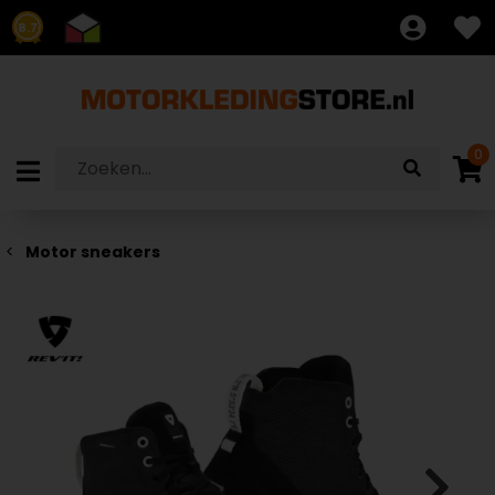
8.7
0
Motor sneakers