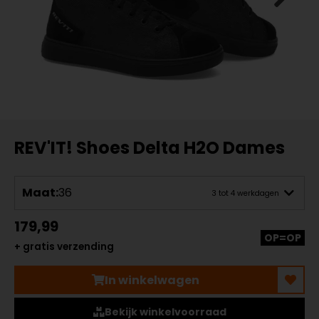
REV'IT! Shoes Delta H2O Dames
Maat:
36
3 tot 4 werkdagen
179,99
OP=OP
+ gratis verzending
In winkelwagen
Bekijk winkelvoorraad