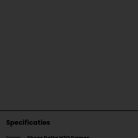
Specificaties
Naam
Shoes Delta H2O Dames