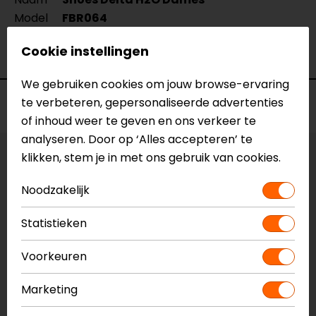
Model
FBR064
Merk
REV'IT!
Cookie instellingen
Kleur
Donkerblauw
We gebruiken cookies om jouw browse-ervaring
te verbeteren, gepersonaliseerde advertenties
Voorraad
of inhoud weer te geven en ons verkeer te
analyseren. Door op ‘Alles accepteren’ te
klikken, stem je in met ons gebruik van cookies.
Maat:
36
Noodzakelijk
Vestiging Apeldoorn
Niet op voorraad
Statistieken
Vestiging Breda
Voorkeuren
Niet op voorraad
Vestiging Capelle a/d IJssel
Marketing
Niet op voorraad