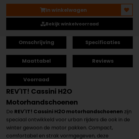
In winkelwagen
Bekijk winkelvoorraad
Omschrijving
Specificaties
Maattabel
Reviews
Voorraad
REV'IT! Cassini H2O
Motorhandschoenen
De
REV'IT! Cassini H2O motorhandschoenen
zijn
speciaal ontwikkeld voor urban rijders die ook in de
winter gewoon de motor pakken. Compact,
comfortabel en strak vormgegeven, deze