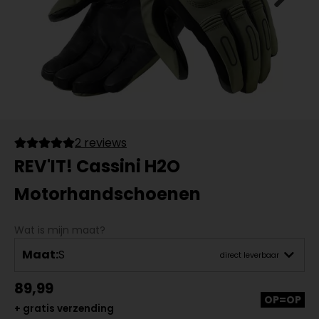
2 reviews
REV'IT! Cassini H2O
Motorhandschoenen
Wat is mijn maat?
Maat:
S
direct leverbaar
89,99
OP=OP
+ gratis verzending