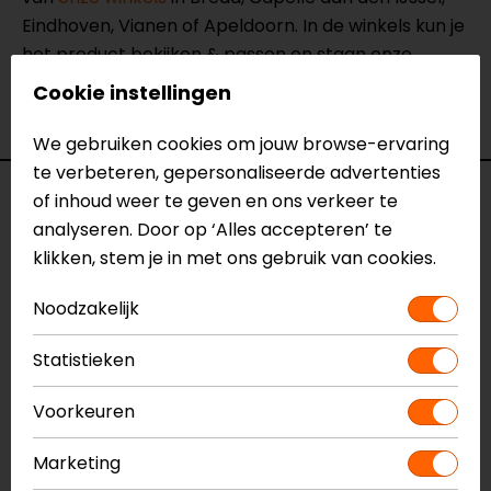
Eindhoven, Vianen of Apeldoorn. In de winkels kun je
het product bekijken & passen en staan onze
verkoopmedewerkers voor je klaar met advies.
Cookie instellingen
Bekijk onze andere
winter motorhandschoenen.
We gebruiken cookies om jouw browse-ervaring
te verbeteren, gepersonaliseerde advertenties
Specificaties
of inhoud weer te geven en ons verkeer te
analyseren. Door op ‘Alles accepteren’ te
Naam
Cassini H2O
klikken, stem je in met ons gebruik van cookies.
Motorhandschoenen
Noodzakelijk
Model
FGW090
Merk
REV'IT!
Statistieken
Kleur
Groen-Zwart
Manchetlengte
Kort
Voorkeuren
Materiaal
Textiel
Rijstijl
Urban
Marketing
Seizoen
Mid-season