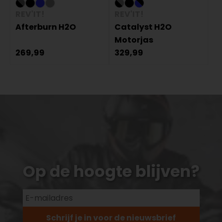
REV'IT!
REV'IT!
Afterburn H2O
Catalyst H2O
Motorjas
269,99
329,99
Op de hoogte blijven?
Schrijf je in voor de nieuwsbrief