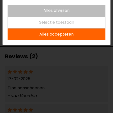
Thermovoering
Ja
Alles afwijzen
Ja/Nee
Touch tip aanwezig
Ja
Selectie toestaan
Ventilatie
Niet geventileerd
Vizier wisser
Nee
Alles accepteren
Waterdicht
Ja
Reviews (2)
17-02-2025
Fijne hanschoenen
- van Voorden