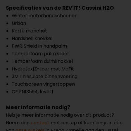
Specificaties van de REV'IT! Cassini H2O
Winter motorhandschoenen
Urban
Korte manchet
Hardshell knokkel
PWR|Shield in handpalm
Temperfoam palm slider
Temperfoam duimknokkel
Hydratex|Z-liner met McFit
3M Thinsulate binnenvoering
Touchscreen vingertoppen
CE EN13594, level 1
Meer informatie nodig?
Heb je meer informatie nodig over dit product?
Neem dan
contact
met ons op of kom langs in één
van
onze winkels
in Breda, Capelle aan den IJssel,