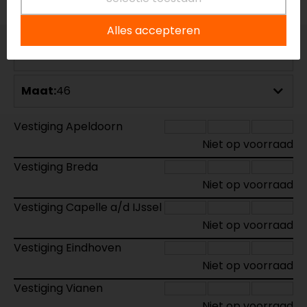
Alles accepteren
Kleur:
Zwart-Fluor
Maat:
46
Vestiging Apeldoorn
Niet op voorraad
Vestiging Breda
Niet op voorraad
Vestiging Capelle a/d IJssel
Niet op voorraad
Vestiging Eindhoven
Niet op voorraad
Vestiging Vianen
Niet op voorraad