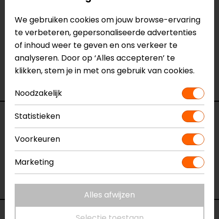
Heb je meer informatie nodig over dit product?
We gebruiken cookies om jouw browse-ervaring
Neem dan
contact
met ons op of kom langs in één
te verbeteren, gepersonaliseerde advertenties
van
onze winkels
in Breda, Capelle aan den IJssel,
of inhoud weer te geven en ons verkeer te
Eindhoven, Vianen of Apeldoorn. In de winkels kun je
analyseren. Door op ‘Alles accepteren’ te
het product bekijken & passen en staan onze
klikken, stem je in met ons gebruik van cookies.
verkoopmedewerkers voor je klaar met advies.
Bekijk onze andere
leren motorjassen.
Noodzakelijk
Statistieken
Specificaties
Voorkeuren
Naam
Control Leren Motorjas
Model
FJL139
Marketing
Merk
REV'IT!
Kleur
Zwart-Fluor
Alles afwijzen
Voorraad
Selectie toestaan