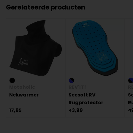
Gerelateerde producten
Motoholic
REV'IT!
RE
Nekwarmer
Seesoft RV
Se
Rugprotector
R
17,95
43,99
4