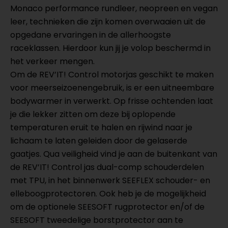
Monaco performance rundleer, neopreen en vegan
leer, technieken die zijn komen overwaaien uit de
opgedane ervaringen in de allerhoogste
raceklassen. Hierdoor kun jij je volop beschermd in
het verkeer mengen.
Om de REV’IT! Control motorjas geschikt te maken
voor meerseizoenengebruik, is er een uitneembare
bodywarmer in verwerkt. Op frisse ochtenden laat
je die lekker zitten om deze bij oplopende
temperaturen eruit te halen en rijwind naar je
lichaam te laten geleiden door de gelaserde
gaatjes. Qua veiligheid vind je aan de buitenkant van
de REV’IT! Control jas dual-comp schouderdelen
met TPU, in het binnenwerk SEEFLEX schouder- en
elleboogprotectoren. Ook heb je de mogelijkheid
om de optionele SEESOFT rugprotector en/of de
SEESOFT tweedelige borstprotector aan te