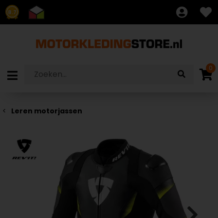
8.7
0
Leren motorjassen