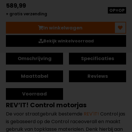
589,99
OP=OP
+ gratis verzending
In winkelwagen
Bekijk winkelvoorraad
Omschrijving
Specificaties
Maattabel
Reviews
Voorraad
REV’IT! Control motorjas
De voor straatgebruik bestemde
REV'IT!
Control jas
is gebaseerd op de Control raceoverall en maakt
gebruik van topklasse materialen. Denk hierbij aan