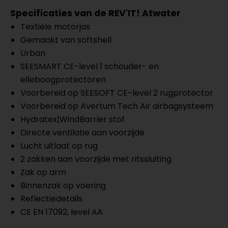
Specificaties van de REV'IT! Atwater
Textiele motorjas
Gemaakt van softshell
Urban
SEESMART CE-level 1 schouder- en
elleboogprotectoren
Voorbereid op SEESOFT CE-level 2 rugprotector
Voorbereid op Avertum Tech Air airbagsysteem
Hydratex|WindBarrier stof
Directe ventilatie aan voorzijde
Lucht uitlaat op rug
2 zakken aan voorzijde met ritssluiting
Zak op arm
Binnenzak op voering
Reflectiedetails
CE EN 17092, level AA