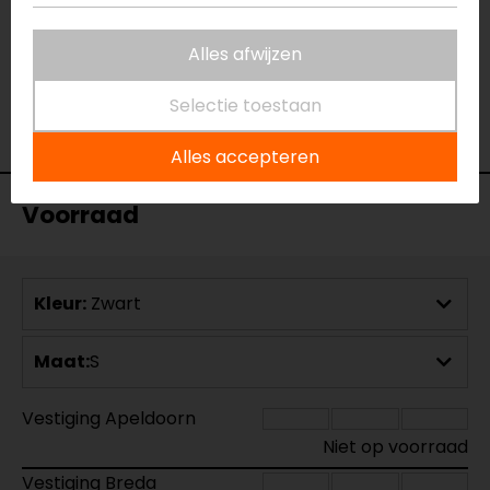
Materiaal
Softshell
Rijstijl
Urban
Alles afwijzen
Seizoen
Zomer
Selectie toestaan
Ventilatie
Geventileerd
Thermovoering
Geen thermo
Alles accepteren
Voorraad
Kleur:
Zwart
Maat:
S
Vestiging Apeldoorn
Niet op voorraad
Vestiging Breda