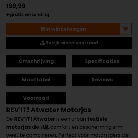
199,99
+ gratis verzending
In winkelwagen
Bekijk winkelvoorraad
Omschrijving
Specificaties
Maattabel
Reviews
Voorraad
REV'IT! Atwater Motorjas
De
REV'IT! Atwater
is een urban
textiele
motorjas
die stijl, comfort en bescherming slim
weet te combineren. Perfect voor motorrijders die