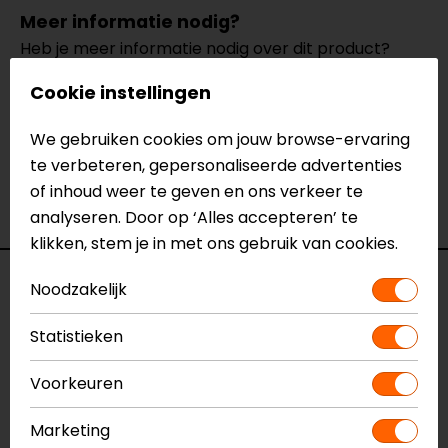
Meer informatie nodig?
Heb je meer informatie nodig over dit product?
Neem dan
contact
met ons op of kom langs in één
Cookie instellingen
van
onze winkels
in Breda, Capelle aan den IJssel,
Eindhoven, Vianen of Apeldoorn. In de winkels kun je
We gebruiken cookies om jouw browse-ervaring
het product bekijken & passen en staan onze
te verbeteren, gepersonaliseerde advertenties
verkoopmedewerkers voor je klaar met advies.
of inhoud weer te geven en ons verkeer te
Bekijk onze andere
textiele motorjassen.
analyseren. Door op ‘Alles accepteren’ te
klikken, stem je in met ons gebruik van cookies.
Specificaties
Noodzakelijk
Statistieken
Naam
Atwater Motorjas
Model
154293
Voorkeuren
Merk
REV'IT!
Kleur
Zwart
Marketing
Certificeringsklasse
AA