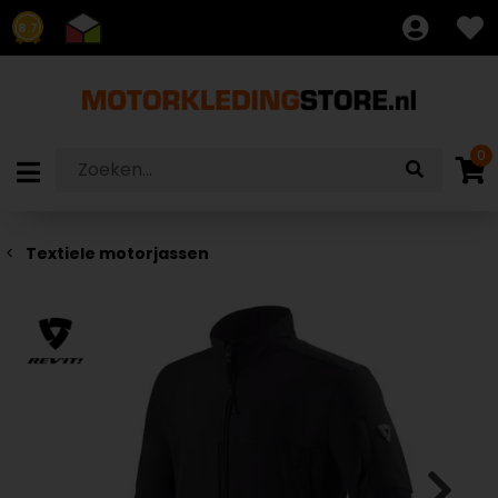
8.7
0
Textiele motorjassen