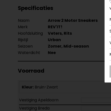
Specificaties
Naam
Arrow 2 Motor Sneakers
Merk
REV'IT!
Hoofdsluiting
Veters, Rits
Rijstijl
Urban
Seizoen
Zomer, Mid-season
Waterdicht
Nee
Voorraad
Kleur:
Bruin-Zwart
Vestiging Apeldoorn
Vestiging Breda