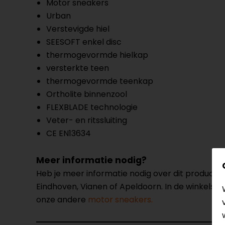
Motor sneakers
Urban
Verstevigde hiel
SEESOFT enkel disc
thermogevormde hielkap
versterkte teen
thermogevormde teenkap
Ortholite binnenzool
FLEXBLADE technologie
Veter- en ritssluiting
CE EN13634
Meer informatie nodig?
Heb je meer informatie nodig over dit product
Eindhoven, Vianen of Apeldoorn. In de winkels 
onze andere
motor sneakers.