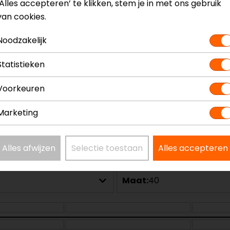
‘Alles accepteren’ te klikken, stem je in met ons gebruik
van cookies.
Noodzakelijk
Model
154180
Kleur
Bruin
Statistieken
Materiaal
Textie
Schachthoogte
Half 
Voorkeuren
Ventilatie
Niet g
Marketing
Alles afwijzen
Selectie toestaan
Alles accepteren
Maat:
40