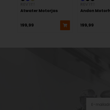
REV'IT!
REV'IT!
Atwater Motorjas
Andon Motor
199,99
199,99