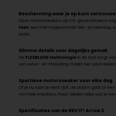
Bescherming waar je op kunt vertrouwe
Deze motorsneakers zijn CE-gecertificeerd vo
teen
, een thermogevormde hiel- en teenkap, en S
looks.
Slimme details voor dagelijks gemak
De
FLEXBLADE technologie
in de zool zorgt vo
van veter- en ritssluiting maakt het aantrekken
Sportieve motorsneaker voor elke dag
Of je nu naar je werk rijdt, de stad in gaat of ee
normale sneakers, maar bieden alles wat je v
Specificaties van de REV'IT! Arrow 2