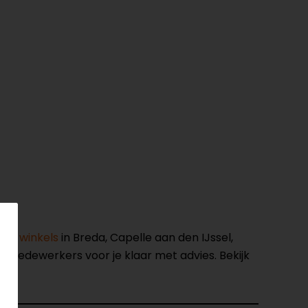
nze winkels
in Breda, Capelle aan den IJssel,
opmedewerkers voor je klaar met advies. Bekijk