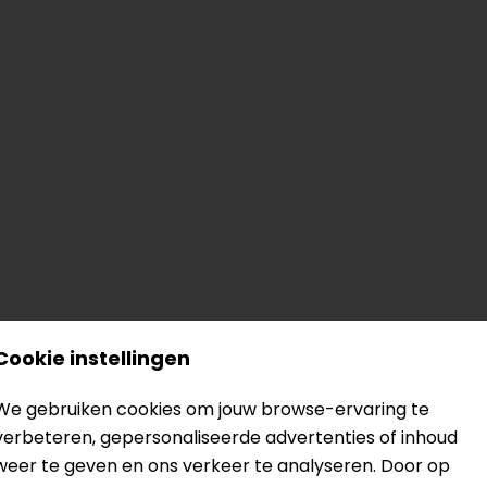
Cookie instellingen
? Neem dan
contact
met ons op of kom langs in één van
o
kun je het product bekijken & passen en staan onze verko
We gebruiken cookies om jouw browse-ervaring te
verbeteren, gepersonaliseerde advertenties of inhoud
weer te geven en ons verkeer te analyseren. Door op