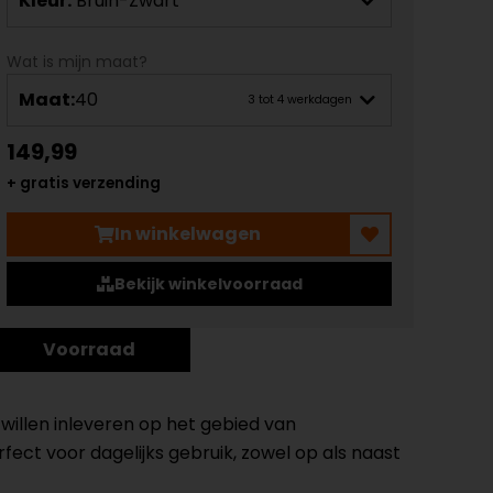
Kleur:
Bruin-Zwart
Wat is mijn maat?
Maat:
40
3 tot 4 werkdagen
149,99
+ gratis verzending
In winkelwagen
Bekijk winkelvoorraad
Voorraad
 willen inleveren op het gebied van
ct voor dagelijks gebruik, zowel op als naast