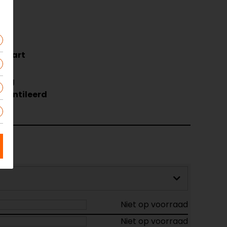
-Zwart
l
hoog
eventileerd
Niet op voorraad
Niet op voorraad