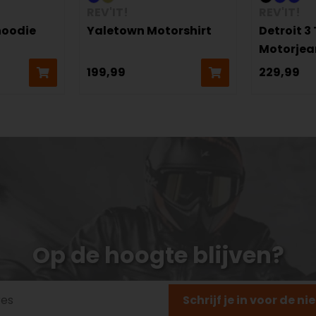
REV'IT!
REV'IT!
hoodie
Yaletown Motorshirt
Detroit 3
Motorjea
199,99
229,99
Op de hoogte blijven?
Schrijf je in voor de n