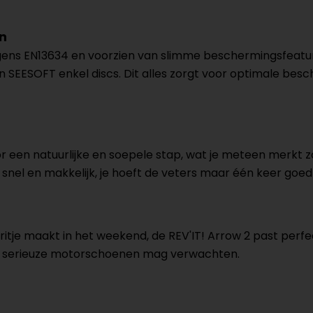
n
lgens EN13634 en voorzien van slimme beschermingsfeat
EESOFT enkel discs. Dit alles zorgt voor optimale bescher
or een natuurlijke en soepele stap, wat je meteen merkt 
 snel en makkelijk, je hoeft de veters maar één keer goed
n ritje maakt in het weekend, de REV'IT! Arrow 2 past perfec
an serieuze motorschoenen mag verwachten.