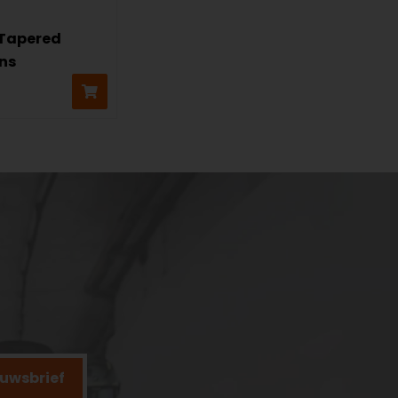
 Tapered
ns
ieuwsbrief