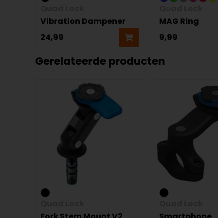
Quad Lock
Quad Lock
Vibration Dampener
MAG Ring
24,99
9,99
Gerelateerde producten
Quad Lock
Quad Lock
Fork Stem Mount V2
Smartphone