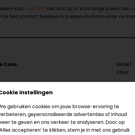
? Neem dan
contact
met ons op of kom langs in één van
o
kun je het product bekijken & passen en staan onze verko
ne Case
Model
Kleur
Cookie instellingen
We gebruiken cookies om jouw browse-ervaring te
verbeteren, gepersonaliseerde advertenties of inhoud
weer te geven en ons verkeer te analyseren. Door op
‘Alles accepteren’ te klikken, stem je in met ons gebruik