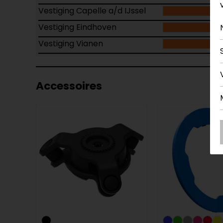
Vestiging Capelle a/d IJssel
Vestiging Eindhoven
Vestiging Vianen
Accessoires