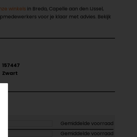
nze winkels
in Breda, Capelle aan den IJssel,
opmedewerkers voor je klaar met advies. Bekijk
157447
Zwart
Gemiddelde voorraad
Gemiddelde voorraad