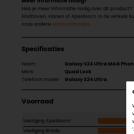
Meer informatie nodig?
Heb je meer informatie nodig over dit product
Eindhoven, Vianen of Apeldoorn. In de winkels 
onze andere
telefoonhoesjes.
Specificaties
Naam
Galaxy S24 Ultra MAG Pho
Merk
Quad Lock
Telefoon model
Galaxy S24 Ultra
Voorraad
Vestiging Apeldoorn
Vestiging Breda