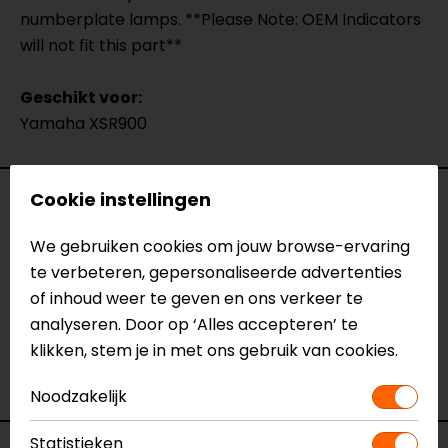
numberplate lamps. **Please Note: OEM Indicators
will not fit this part**
Geschikt voor:
Yamaha XSR900
Cookie instellingen
Specificaties
We gebruiken cookies om jouw browse-ervaring
Naam
Kentekenplaathouder Yamaha
te verbeteren, gepersonaliseerde advertenties
XSR900
of inhoud weer te geven en ons verkeer te
Model
YS9104
analyseren. Door op ‘Alles accepteren’ te
Merk
Barracuda
klikken, stem je in met ons gebruik van cookies.
Kleur
N.v.t.
Motormerk
Yamaha
Noodzakelijk
Statistieken