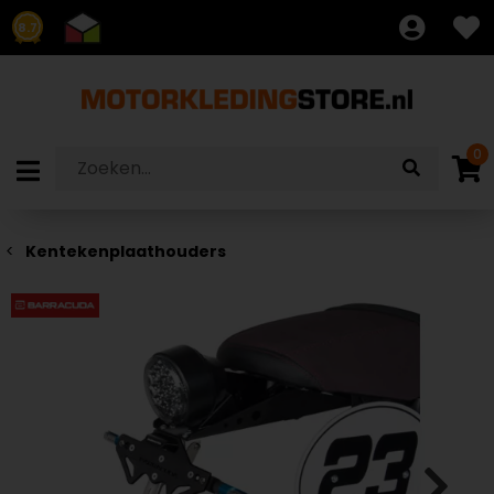
8.7
0
Kentekenplaathouders