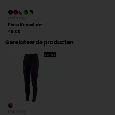
Dainese
Pista Kneeslider
49,00
Gerelateerde producten
op=op
Dainese