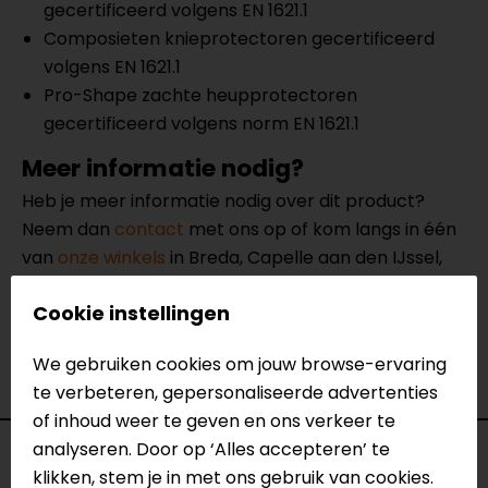
gecertificeerd volgens EN 1621.1
Composieten knieprotectoren gecertificeerd
volgens EN 1621.1
Pro-Shape zachte heupprotectoren
gecertificeerd volgens norm EN 1621.1
Meer informatie nodig?
Heb je meer informatie nodig over dit product?
Neem dan
contact
met ons op of kom langs in één
van
onze winkels
in Breda, Capelle aan den IJssel,
Eindhoven, Vianen of Apeldoorn. In de winkels kun je
Cookie instellingen
het product bekijken & passen en staan onze
verkoopmedewerkers voor je klaar met advies.
We gebruiken cookies om jouw browse-ervaring
Bekijk ook eens onze
andere 2-delige motorpakken
.
te verbeteren, gepersonaliseerde advertenties
of inhoud weer te geven en ons verkeer te
analyseren. Door op ‘Alles accepteren’ te
Specificaties
klikken, stem je in met ons gebruik van cookies.