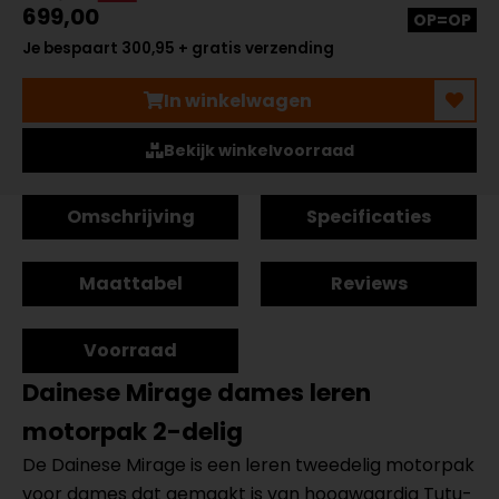
699,00
OP=OP
Je bespaart 300,95 + gratis verzending
In winkelwagen
Bekijk winkelvoorraad
Omschrijving
Specificaties
Maattabel
Reviews
Voorraad
Dainese Mirage dames leren
motorpak 2-delig
De Dainese Mirage is een leren tweedelig motorpak
voor dames dat gemaakt is van hoogwaardig Tutu-