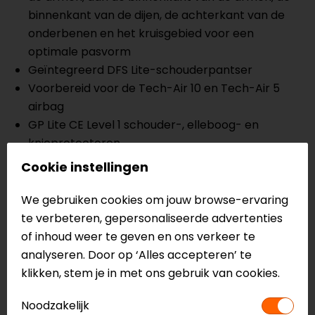
binnenkant van de dijen, de achterkant van de
onderbenen en het kruisgebied voor een
optimale pasvorm
Geïntegreerd DFS Lite-schouderpantser
Voorbereid voor de Tech-Air 10 en Tech-Air 5
airbag
GP Lite CE Level 1 schouder-, elleboog- en
knieprotectoren
Bio-Flex heupprotectoren
Cookie instellingen
CE II EN17092-3:2020, AA-klasse
We gebruiken cookies om jouw browse-ervaring
Meer informatie nodig?
te verbeteren, gepersonaliseerde advertenties
of inhoud weer te geven en ons verkeer te
Heb je meer informatie nodig over dit product?
analyseren. Door op ‘Alles accepteren’ te
Neem dan
contact
met ons op of kom langs in één
klikken, stem je in met ons gebruik van cookies.
van
onze winkels
in Breda, Capelle aan den IJssel,
Eindhoven, Vianen of Apeldoorn. In de winkels kun je
Noodzakelijk
het product bekijken & passen en staan onze