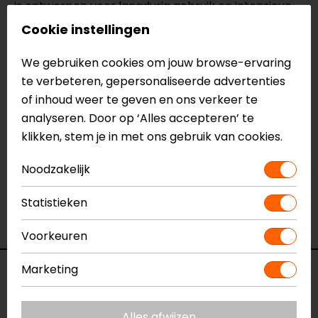
is ontworpen voor langdurig gebruik en intensieve
belasting, ook met volle bepakking. De bediening is
Cookie instellingen
soepel, zodat je de zware Crosstourer moeiteloos
op de bok zet.
We gebruiken cookies om jouw browse-ervaring
te verbeteren, gepersonaliseerde advertenties
Meer informatie nodig?
of inhoud weer te geven en ons verkeer te
Heb je meer informatie nodig over dit product?
analyseren. Door op ‘Alles accepteren’ te
Neem dan
contact
met ons op of kom langs in één
klikken, stem je in met ons gebruik van cookies.
van
onze winkels
in Breda, Capelle aan den IJssel,
Eindhoven, Vianen of Apeldoorn. In de winkels kun je
Noodzakelijk
het product bekijken & passen en staan onze
verkoopmedewerkers voor je klaar met advies.
Statistieken
Bekijk onze andere
middenbokken & standaarden.
Voorkeuren
Marketing
Specificaties
Naam
Honda Crosstourer ('12-) Middenbok
Alles afwijzen