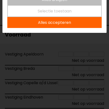
Model
HPS.01.111.10000/B
Merk
SW-Motech
Selectie toestaan
Kleur
N.v.t.
Alles accepteren
Voorraad
Vestiging Apeldoorn
Niet op voorraad
Vestiging Breda
Niet op voorraad
Vestiging Capelle a/d IJssel
Niet op voorraad
Vestiging Eindhoven
Niet op voorraad