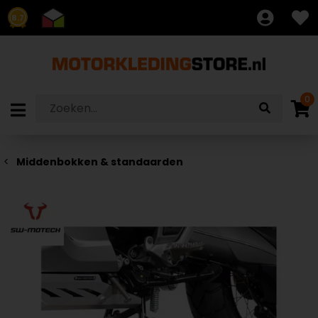
8.7
0
Middenbokken & standaarden