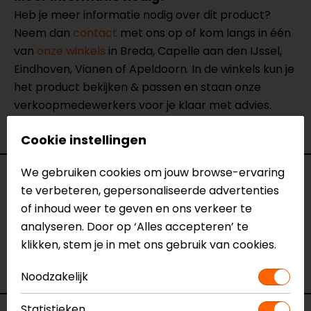
Heb je meer informatie nodig over dit product?
Neem dan
contact
met ons op of kom langs in één
van
onze winkels
in Breda, Capelle aan den IJssel,
Eindhoven, Vianen of Apeldoorn. In de winkels kun je
het product bekijken & passen en staan onze
verkoopmedewerkers voor je klaar met advies.
Bekijk onze andere
niergordels
.
Cookie instellingen
We gebruiken cookies om jouw browse-ervaring
Specificaties
te verbeteren, gepersonaliseerde advertenties
of inhoud weer te geven en ons verkeer te
Naam
Sammy Safety Belt
analyseren. Door op ‘Alles accepteren’ te
Model
154413
klikken, stem je in met ons gebruik van cookies.
Merk
Motoholic
Kleur
Zwart
Noodzakelijk
Statistieken