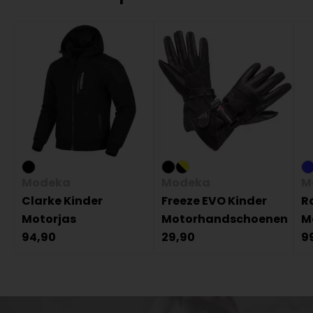
Modeka
Modeka
M
Clarke Kinder
Freeze EVO Kinder
R
Motorjas
Motorhandschoenen
M
94,90
29,90
9