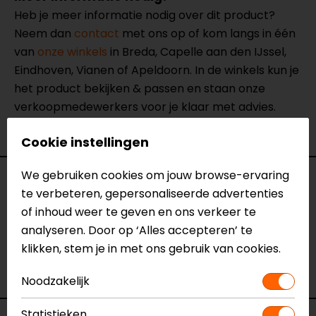
Heb je meer informatie nodig over dit product?
Neem dan
contact
met ons op of kom langs in één
van
onze winkels
in Breda, Capelle aan den IJssel,
Eindhoven, Vianen of Apeldoorn. In de winkels kun je
het product bekijken & passen en staan onze
verkoopmedewerkers voor je klaar met advies.
Bekijk onze andere
niergordels
.
Cookie instellingen
We gebruiken cookies om jouw browse-ervaring
Specificaties
te verbeteren, gepersonaliseerde advertenties
of inhoud weer te geven en ons verkeer te
Naam
Sammy Safety Belt
analyseren. Door op ‘Alles accepteren’ te
Model
154413
klikken, stem je in met ons gebruik van cookies.
Merk
Motoholic
Kleur
Zwart
Noodzakelijk
Statistieken