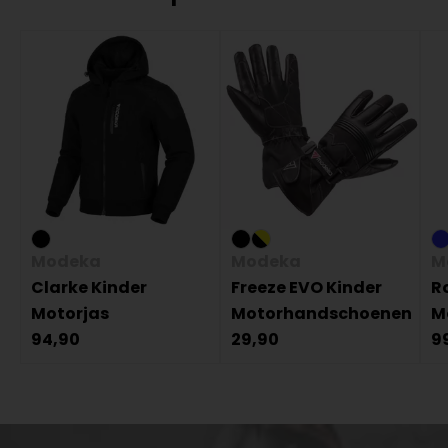
Modeka
Modeka
M
Clarke Kinder
Freeze EVO Kinder
R
Motorjas
Motorhandschoenen
M
94,90
29,90
9