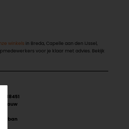
nze winkels
in Breda, Capelle aan den IJssel,
opmedewerkers voor je klaar met advies. Bekijk
088451
Blauw
A
Urban