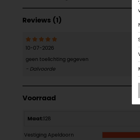
Reviews (1)
10-07-2026
geen toelichting gegeven
- Dalvoorde
Voorraad
Maat:
128
Vestiging Apeldoorn