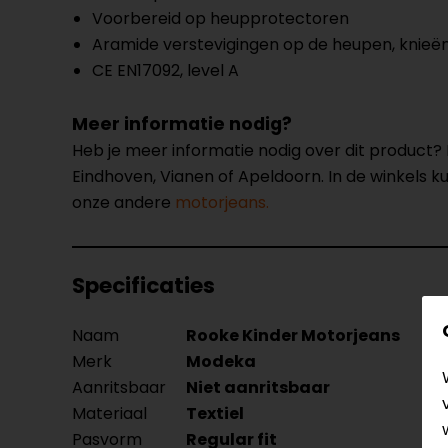
Voorbereid op heupprotectoren
Aramide verstevigingen op de heupen, knieën
CE EN17092, level A
Meer informatie nodig?
Heb je meer informatie nodig over dit product
Eindhoven, Vianen of Apeldoorn. In de winkels 
onze andere
motorjeans.
Specificaties
Naam
Rooke Kinder Motorjeans
Merk
Modeka
Aanritsbaar
Niet aanritsbaar
Materiaal
Textiel
Pasvorm
Regular fit