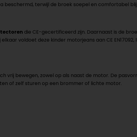
tra beschermd, terwijl de broek soepel en comfortabel blijf
tectoren
die CE-gecertificeerd zijn. Daarnaast is de bro
j elkaar voldoet deze kinder motorjeans aan CE EN17092, l
ich vrij bewegen, zowel op als naast de motor. De pasvor
tten of zelf sturen op een brommer of lichte motor.