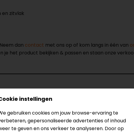
 en zitvlak
? Neem dan
contact
met ons op of kom langs in één van
o
kun je het product bekijken & passen en staan onze verko
Cookie instellingen
Model
Kleur
We gebruiken cookies om jouw browse-ervaring te
Certificeringsklasse
verbeteren, gepersonaliseerde advertenties of inhoud
Rijstijl
weer te geven en ons verkeer te analyseren. Door op