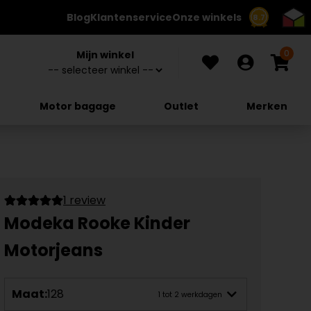
Blog
Klantenservice
Onze winkels
8.7
0
Mijn winkel
Motor bagage
Outlet
Merken
1 review
Modeka Rooke Kinder
Motorjeans
Maat:
128
1 tot 2 werkdagen