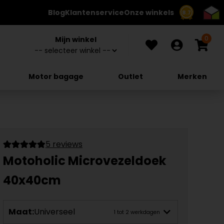
Blog
Klantenservice
Onze winkels
8.7
0
Mijn winkel
Motor bagage
Outlet
Merken
5 reviews
Motoholic Microvezeldoek
40x40cm
Maat:
Universeel
1 tot 2 werkdagen