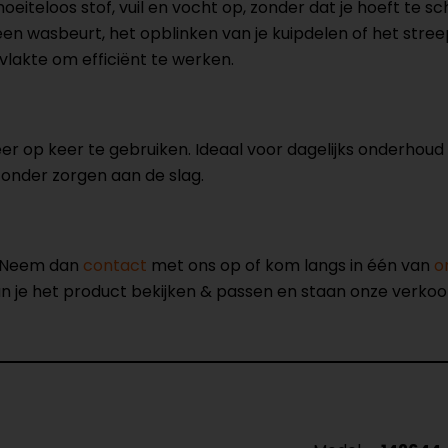
eiteloos stof, vuil en vocht op, zonder dat je hoeft te
n wasbeurt, het opblinken van je kuipdelen of het streepl
lakte om efficiënt te werken.
r op keer te gebruiken. Ideaal voor dagelijks onderhoud
t zonder zorgen aan de slag.
? Neem dan
contact
met ons op of kom langs in één van
o
kun je het product bekijken & passen en staan onze verko