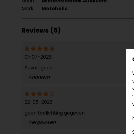
Naam
Microvezeldoek 40x40cm
Merk
Motoholic
Reviews (5)
01-07-2026
Bevalt goed.
- Anoniem
22-05-2026
geen toelichting gegeven
- Vergouwen