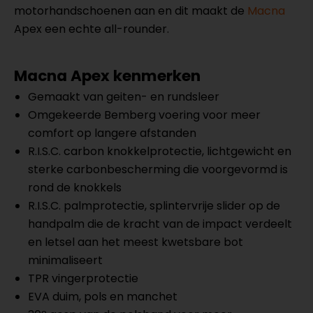
motorhandschoenen aan en dit maakt de
Macna
Apex een echte all-rounder.
Macna Apex kenmerken
Gemaakt van geiten- en rundsleer
Omgekeerde Bemberg voering voor meer
comfort op langere afstanden
R.I.S.C. carbon knokkelprotectie, lichtgewicht en
sterke carbonbescherming die voorgevormd is
rond de knokkels
R.I.S.C. palmprotectie, splintervrije slider op de
handpalm die de kracht van de impact verdeelt
en letsel aan het meest kwetsbare bot
minimaliseert
TPR vingerprotectie
EVA duim, pols en manchet