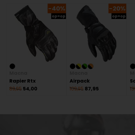
-40%
-20%
op=op
op=op
Macna
Macna
M
Rapier Rtx
Airpack
S
89,95
54,00
109,95
87,95
13