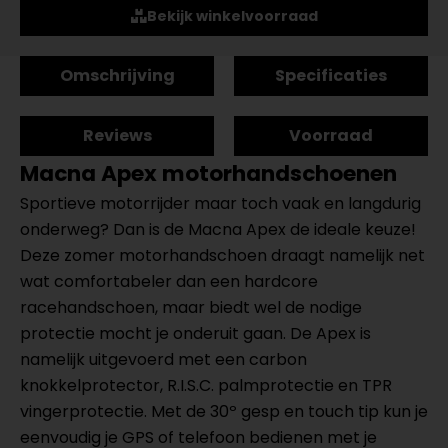
Bekijk winkelvoorraad
Omschrijving
Specificaties
Reviews
Voorraad
Macna Apex motorhandschoenen
Sportieve motorrijder maar toch vaak en langdurig
onderweg? Dan is de Macna Apex de ideale keuze!
Deze zomer motorhandschoen draagt namelijk net
wat comfortabeler dan een hardcore
racehandschoen, maar biedt wel de nodige
protectie mocht je onderuit gaan. De Apex is
namelijk uitgevoerd met een carbon
knokkelprotector, R.I.S.C. palmprotectie en TPR
vingerprotectie. Met de 30º gesp en touch tip kun je
eenvoudig je GPS of telefoon bedienen met je