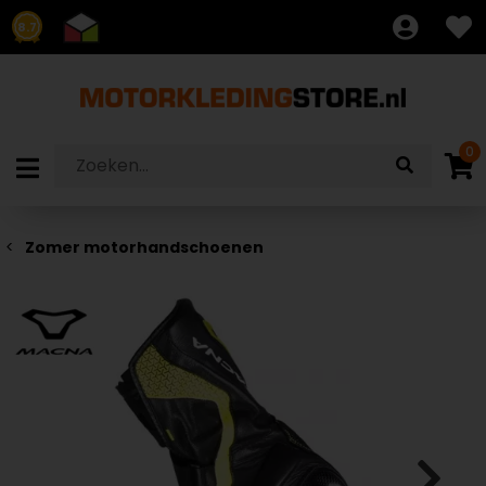
8.7
0
Zomer motorhandschoenen