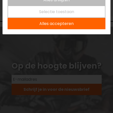
Vestiging Vianen
Niet op voorraad
Selectie toestaan
Alles accepteren
Op de hoogte blijven?
Schrijf je in voor de nieuwsbrief