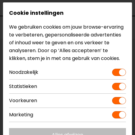
Kleur
Donker Groen
Cookie instellingen
Voorraad
We gebruiken cookies om jouw browse-ervaring
te verbeteren, gepersonaliseerde advertenties
of inhoud weer te geven en ons verkeer te
analyseren. Door op ‘Alles accepteren’ te
Maat:
XS
klikken, stem je in met ons gebruik van cookies.
Vestiging Apeldoorn
Noodzakelijk
Niet op voorraad
Vestiging Breda
Statistieken
Niet op voorraad
Voorkeuren
Vestiging Capelle a/d IJssel
Niet op voorraad
Marketing
Vestiging Eindhoven
Niet op voorraad
Alles afwijzen