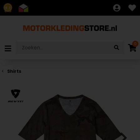
8.7
0
Shirts