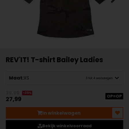
REV'IT! T-shirt Bailey Ladies
Maat:
XS
3 tot 4 werkdagen
39,99
-30%
OP=OP
27,99
In winkelwagen
Bekijk winkelvoorraad