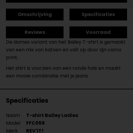
Omschrijving
Specificaties
Reviews
Voorraad
De dames variant van het Bailey T-shirt is gemaakt
van een mix van katoen en valt op door zijn camo
print.
Het shirt is voorzien van een ronde hals en maakt
een m
ooie combinatie met je jeans.
Specificaties
Naam
T-shirt Bailey Ladies
Model
FFC059
Merk
REV'IT!