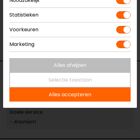
Noodzakelijk
Specificaties
Statistieken
Naam
Everest Down Heren Verwarmde Jas
Voorkeuren
Model
725.3000
Merk
Klan-e
Marketing
Kleur
Donkerblauw
Alles afwijzen
Reviews (1)
Selectie toestaan
Alles accepteren
17-02-2026
Goeie service
- Anoniem