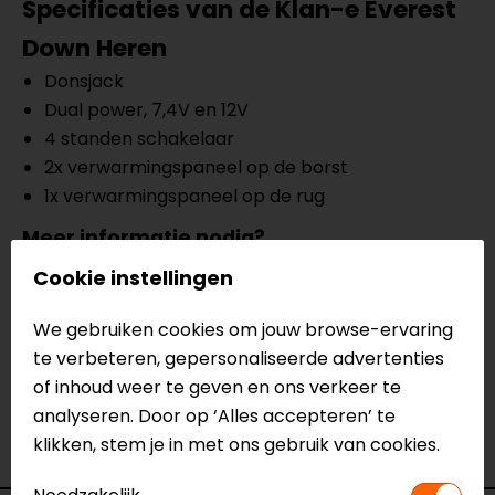
Specificaties van de
Klan-e Everest
Down Heren
Donsjack
Dual power, 7,4V en 12V
4 standen schakelaar
2x verwarmingspaneel op de borst
1x verwarmingspaneel op de rug
Meer informatie nodig?
Heb je meer informatie nodig over dit product?
Cookie instellingen
Neem dan
contact
met ons op of kom langs in één
van
onze winkels
in Breda, Capelle aan den IJssel,
We gebruiken cookies om jouw browse-ervaring
Eindhoven, Vianen of Apeldoorn. In de winkels kun je
te verbeteren, gepersonaliseerde advertenties
het product bekijken & passen en staan onze
of inhoud weer te geven en ons verkeer te
verkoopmedewerkers voor je klaar met advies.
analyseren. Door op ‘Alles accepteren’ te
Bekijk onze andere
verwarmde onderkleding.
klikken, stem je in met ons gebruik van cookies.