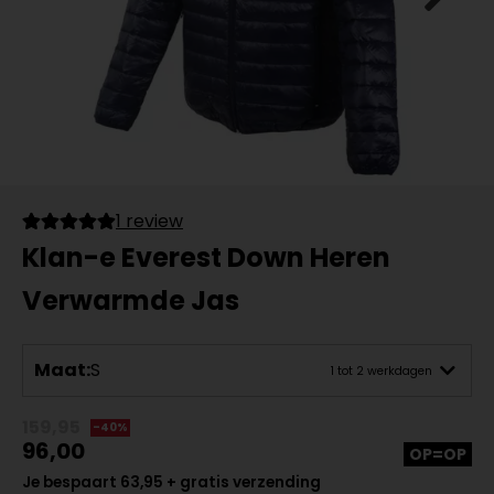
1 review
Klan-e Everest Down Heren
Verwarmde Jas
Maat:
S
1 tot 2 werkdagen
159,95
-40%
96,00
OP=OP
Je bespaart 63,95 + gratis verzending